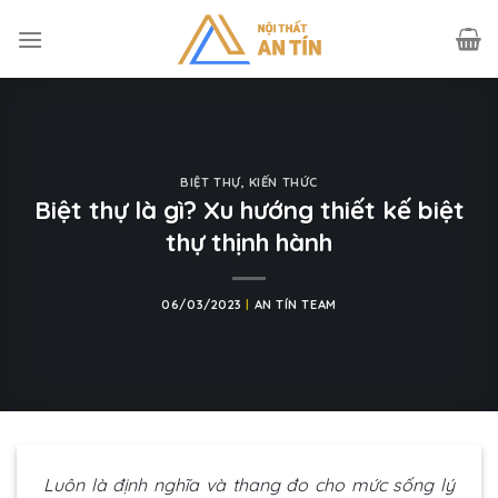
Skip
to
content
BIỆT THỰ
,
KIẾN THỨC
Biệt thự là gì? Xu hướng thiết kế biệt
thự thịnh hành
06/03/2023
|
AN TÍN TEAM
Luôn là định nghĩa và thang đo cho mức sống lý