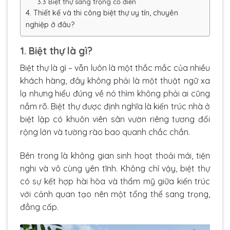
3.3 Biệt thự sang trọng cổ điển
4. Thiết kế và thi công biệt thự uy tín, chuyên
nghiệp ở đâu?
1. Biệt thự là gì?
Biệt thự là gì – vẫn luôn là một thắc mắc của nhiều
khách hàng, đây không phải là một thuật ngữ xa
lạ nhưng hiểu đúng về nó thìm không phải ai cũng
nắm rõ. Biệt thự được định nghĩa là kiến trúc nhà ở
biệt lập có khuôn viên sân vườn riêng tương đối
rộng lớn và tường rào bao quanh chắc chắn.
Bên trong là không gian sinh hoạt thoải mái, tiện
nghi và vô cùng yên tĩnh. Không chỉ vậy, biệt thự
có sự kết hợp hài hòa và thẩm mỹ giữa kiến trúc
với cảnh quan tạo nên một tổng thể sang trọng,
đẳng cấp.