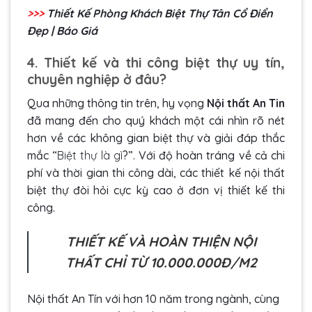
>>>
Thiết Kế Phòng Khách Biệt Thự Tân Cổ Điển
Đẹp | Báo Giá
4. Thiết kế và thi công biệt thự uy tín,
chuyên nghiệp ở đâu?
Qua những thông tin trên, hy vọng
Nội thất An Tin
đã mang đến cho quý khách một cái nhìn rõ nét
hơn về các không gian biệt thự và giải đáp thắc
mắc “
Biệt thự là gì
?”. Với độ hoàn tráng về cả chi
phí và thời gian thi công dài, các thiết kế nội thất
biệt thự đòi hỏi cực kỳ cao ở đơn vị thiết kế thi
công.
THIẾT KẾ VÀ HOÀN THIỆN NỘI
THẤT CHỈ TỪ 10.000.000Đ/M2
Nội thất An Tín với hơn 10 năm trong ngành, cùng