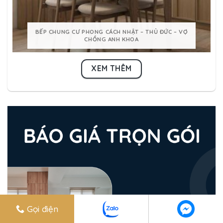
BẾP CHUNG CƯ PHONG CÁCH NHẬT – THỦ ĐỨC – VỢ
CHỒNG ANH KHOA
XEM THÊM
Gọi điện