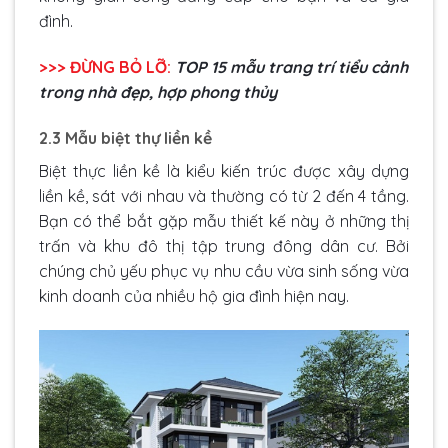
đình.
>>> ĐỪNG BỎ LỠ:
TOP 15 mẫu
trang trí tiểu cảnh
trong nhà
đẹp, hợp phong thủy
2.3 Mẫu biệt thự liền kề
Biệt thực liền kề là kiểu kiến trúc được xây dựng
liền kề, sát với nhau và thường có từ 2 đến 4 tầng.
Bạn có thể bắt gặp mẫu thiết kế này ở những thị
trấn và khu đô thị tập trung đông dân cư. Bởi
chúng chủ yếu phục vụ nhu cầu vừa sinh sống vừa
kinh doanh của nhiều hộ gia đình hiện nay.