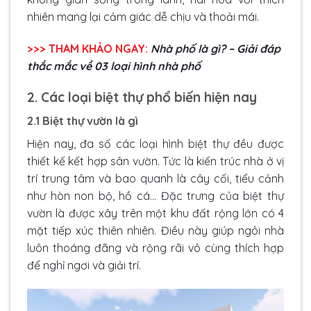
nhiên mang lại cảm giác dễ chịu và thoải mái.
>>> THAM KHẢO NGAY:
Nhà phố là gì? – Giải đáp
thắc mắc về 03 loại hình nhà phố
2. Các loại biệt thự phổ biến hiện nay
2.1 Biệt thự vườn là gì
Hiện nay, đa số các loại hình biệt thự đều được
thiết kế kết hợp sân vườn. Tức là kiến trúc nhà ở vị
trí trung tâm và bao quanh là cây cối, tiểu cảnh
như hòn non bộ, hồ cá… Đặc trưng của biệt thự
vườn là được xây trên một khu đất rộng lớn có 4
mặt tiếp xúc thiên nhiên. Điều này giúp ngôi nhà
luôn thoáng đãng và rộng rãi vô cùng thích hợp
để nghỉ ngơi và giải trí.