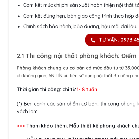
Cam kết mức chi phí sản xuất hoàn thiện nội thất tố
Cam kết đúng hẹn, bàn giao công trình theo hợp đ
Chính sách bảo hành, bảo dưỡng, hậu mãi dài lâu.
TƯ VẤN: 0973 4
2.1 Thi công nội thất phòng khách: Điể
Phòng khách chung cư cơ bản có mức đầu tư từ 35.000
ưu không gian, AN TÍN ưu tiên sử dụng nội thất đa năng n
Thời gian thi công: chỉ từ
1- 8 tuần
(*) Bên cạnh các sản phẩm cơ bản, thi công phòng 
vách lam…
>>>
Tham khảo thêm:
Mẫu thiết kế phòng khách ch