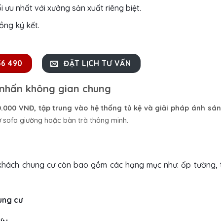
i ưu nhất với xưởng sản xuất riêng biệt.
ồng ký kết.
56 490
ĐẶT LỊCH TƯ VẤN
m nhấn không gian chung
.000 VNĐ, tập trung vào hệ thống tủ kệ và giải pháp ánh sán
hư sofa giường hoặc bàn trà thông minh
.
khách chung cư còn bao gồm các hạng mục như: ốp tường, 
ung cư