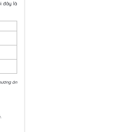
 đây là
phương án
.