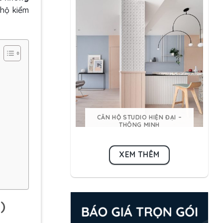
 hộ kiểm
CĂN HỘ STUDIO HIỆN ĐẠI –
THÔNG MINH
XEM THÊM
)