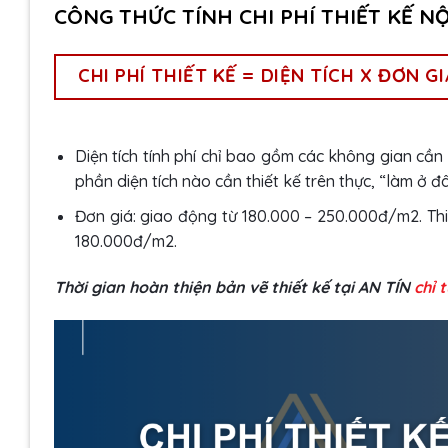
CÔNG THỨC TÍNH CHI PHÍ THIẾT KẾ N
CHI PHÍ THIẾT KẾ = DIỆN TÍCH X ĐƠN GI
Diện tích tính phí chỉ bao gồm các không gian cần th
phần diện tích nào cần thiết kế trên thực, “làm ở đâ
Đơn giá: giao động từ 180.000 – 250.000đ/m2. Thiết
180.000đ/m2.
Thời gian hoàn thiện bản vẽ thiết kế tại AN TÍN
chỉ 