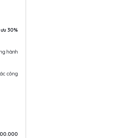
i ưu 30%
ồng hành
Các công
000.000