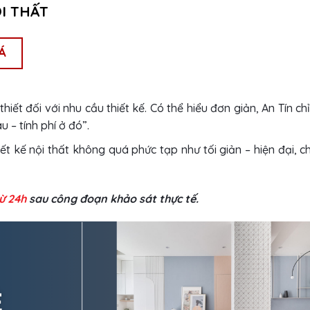
ỘI THẤT
Á
iết đối với nhu cầu thiết kế. Có thể hiểu đơn giản, An Tín chỉ
u – tính phí ở đó”.
 kế nội thất không quá phức tạp như tối giản – hiện đại, chi
từ 24h
sau công đoạn khảo sát thực tế.