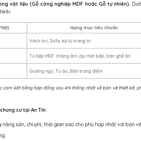
òng vật liệu (Gỗ công nghiệp MDF hoặc Gỗ tự nhiên).
Dưới
hính
:
(VNĐ)
Hạng mục tiêu chuẩn
Vách tivi, Sofa, kệ tủ trang trí
0
Tủ bếp MDF chống ẩm, ốp mặt bếp, bàn ghế ăn
0
Giường ngủ, Tủ áo, Bàn trang điểm
c cam kết bằng hợp đồng sau khi thống nhất về bản vẽ thiết kế, 
chung cư tại An Tín:
 năng sản, chi phí, thời gian sao cho phù hợp nhất với bản vẽ
ng.