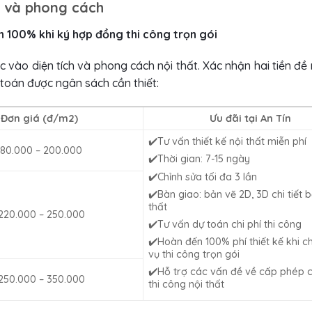
ích và phong cách
ền 100% khi ký hợp đồng thi công trọn gói
c vào diện tích và phong cách nội thất. Xác nhận hai tiền đề 
 toán được ngân sách cần thiết:
Đơn giá (đ/m2)
Ưu đãi tại An Tín
✔️Tư vấn thiết kế nội thất miễn phí
180.000 – 200.000
✔️Thời gian: 7-15 ngày
✔️Chỉnh sửa tối đa 3 lần
✔️Bàn giao: bản vẽ 2D, 3D chi tiết bố
thất
220.000 – 250.000
✔️Tư vấn dự toán chi phí thi công
✔️Hoàn đến 100% phí thiết kế khi c
vụ thi công trọn gói
✔️Hỗ trợ các vấn đề về cấp phép c
250.000 – 350.000
thi công nội thất