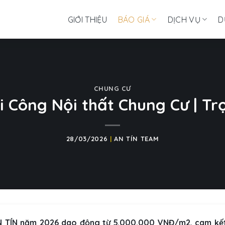
GIỚI THIỆU
BÁO GIÁ
DỊCH VỤ
D
CHUNG CƯ
i Công Nội thất Chung Cư | Tr
28/03/2026
|
AN TÍN TEAM
i AN TÍN năm 2026 dao động từ 5.000.000 VNĐ/m2, cam kế