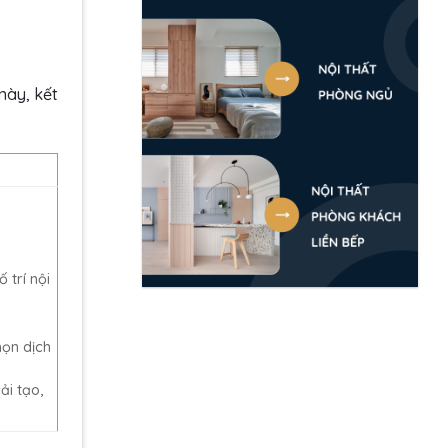
này, kết
 trí nội
họn dịch
ải tạo,