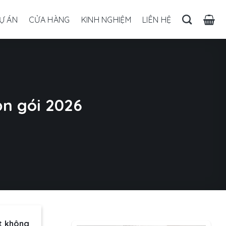
Ự ÁN
CỬA HÀNG
KINH NGHIỆM
LIÊN HỆ
ọn gói 2026
t không