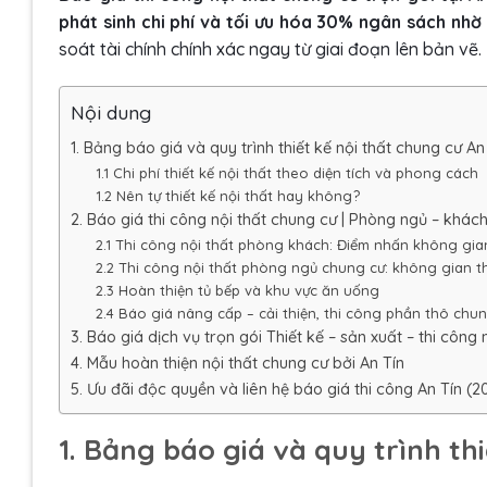
phát sinh chi phí và tối ưu hóa 30% ngân sách nhờ q
soát tài chính chính xác ngay từ giai đoạn lên bản vẽ.
Nội dung
1. Bảng báo giá và quy trình thiết kế nội thất chung cư An
1.1 Chi phí thiết kế nội thất theo diện tích và phong cách
1.2 Nên tự thiết kế nội thất hay không?
2. Báo giá thi công nội thất chung cư | Phòng ngủ – khác
2.1 Thi công nội thất phòng khách: Điểm nhấn không gi
2.2 Thi công nội thất phòng ngủ chung cư: không gian t
2.3 Hoàn thiện tủ bếp và khu vực ăn uống
2.4 Báo giá nâng cấp – cải thiện, thi công phần thô chu
3. Báo giá dịch vụ trọn gói Thiết kế – sản xuất – thi công
4. Mẫu hoàn thiện nội thất chung cư bởi An Tín
5. Ưu đãi độc quyền và liên hệ báo giá thi công An Tín (2
1. Bảng báo giá và quy trình th