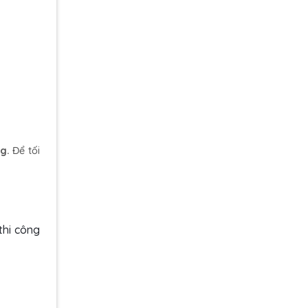
g.
Để tối
thi công