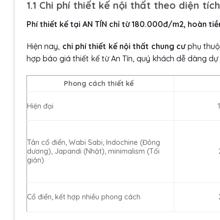
1.1 Chi phí thiết kế nội thất theo diện t
Phí thiết kế tại AN TÍN chỉ từ 180.000đ/m2, hoàn ti
Hiện nay,
chi phí
thiết kế nội thất chung cư
phụ thuộ
hợp báo giá thiết kế từ An Tín, quý khách dễ dàng dự
Phong cách thiết kế
Hiện đại
Tân cổ điển, Wabi Sabi, Indochine (Đông
dương), Japandi (Nhật), minimalism (Tối
giản)
Cổ điển, kết hợp nhiều phong cách