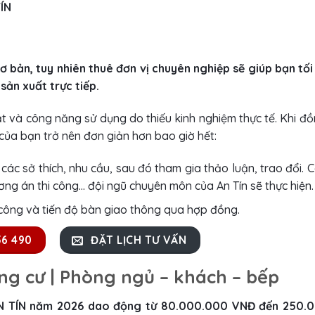
ÍN
cơ bản, tuy nhiên thuê đơn vị chuyên nghiệp sẽ giúp bạn tố
ản xuất trực tiếp.
huật và công năng sử dụng do thiếu kinh nghiệm thực tế. Khi đ
 của bạn trở nên đơn giản hơn bao giờ hết:
ác sở thích, nhu cầu, sau đó tham gia thảo luận, trao đổi. 
ương án thi công… đội ngũ chuyên môn của An Tín sẽ thực hiện.
 công và tiến độ bàn giao thông qua hợp đồng.
56 490
ĐẶT LỊCH TƯ VẤN
ung cư | Phòng ngủ – khách – bếp
i AN TÍN năm 2026 dao động từ 80.000.000 VNĐ đến 250.