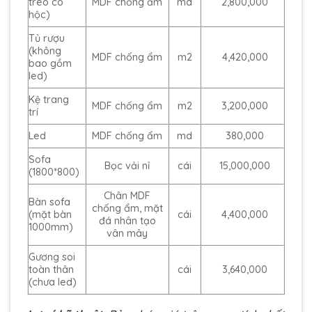
treo có
MDF chống ẩm
md
2,800,000
hộc)
Tủ rượu
(không
MDF chống ẩm
m2
4,420,000
bao gồm
led)
Kệ trang
MDF chống ẩm
m2
3,200,000
trí
Led
MDF chống ẩm
md
380,000
Sofa
Bọc vải nỉ
cái
15,000,000
(1800*800)
Chân MDF
Bàn sofa
chống ẩm, mặt
(mặt bàn
cái
4,400,000
đá nhân tạo
1000mm)
vân mây
Gương soi
toàn thân
cái
3,640,000
(chưa led)