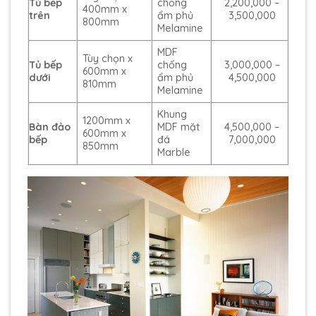
Tủ bếp
chống
2,200,000 –
400mm x
trên
ẩm phủ
3,500,000
800mm
Melamine
MDF
Tùy chọn x
Tủ bếp
chống
3,000,000 –
600mm x
dưới
ẩm phủ
4,500,000
810mm
Melamine
Khung
1200mm x
Bàn đảo
MDF mặt
4,500,000 –
600mm x
bếp
đá
7,000,000
850mm
Marble