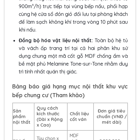
900m³/h) trực tiếp tại vùng bếp nấu, phối hợp
cùng hệ cửa sổ đón gió đối lưu tại phòng khách
để làm sạch không khí trong vòng 10 phút sau
khi nấu.
Đồng bộ hóa vật liệu nội thất:
Toàn bộ hệ tủ
và vách ốp trang trí tại cả hai phân khu sử
dụng chung một mã cốt gỗ MDF chống ẩm và
bề mặt phủ Melamine Tone-sur-Tone nhằm duy
trì tính nhất quán thị giác.
Bảng báo giá hạng mục nội thất khu vực
bếp chung cư (Tham khảo)
Quy cách
Sản
Đơn giá tiêu
kích thước
Chất liệu
phẩm
chuẩn (VNĐ /
(Dài x Rộng
cốt ván
nội thất
mét dài)
x Cao)
MDF
Tùy chọn x