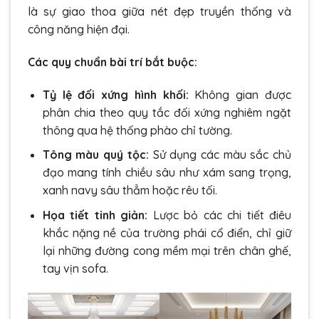
là sự giao thoa giữa nét đẹp truyền thống và
công năng hiện đại.
Các quy chuẩn bài trí bắt buộc:
Tỷ lệ đối xứng hình khối:
Không gian được
phân chia theo quy tắc đối xứng nghiêm ngặt
thông qua hệ thống phào chỉ tường.
Tông màu quý tộc:
Sử dụng các màu sắc chủ
đạo mang tính chiều sâu như xám sang trọng,
xanh navy sâu thẳm hoặc rêu tối.
Họa tiết tinh giản:
Lược bỏ các chi tiết điêu
khắc nặng nề của trường phái cổ điển, chỉ giữ
lại những đường cong mềm mại trên chân ghế,
tay vịn sofa.