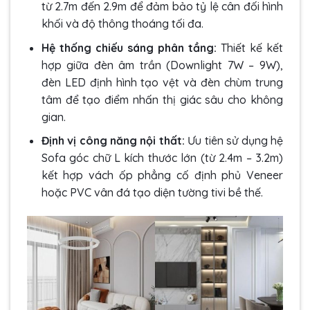
từ 2.7m đến 2.9m để đảm bảo tỷ lệ cân đối hình
khối và độ thông thoáng tối đa.
Hệ thống chiếu sáng phân tầng:
Thiết kế kết
hợp giữa đèn âm trần (Downlight 7W – 9W),
đèn LED định hình tạo vệt và đèn chùm trung
tâm để tạo điểm nhấn thị giác sâu cho không
gian.
Định vị công năng nội thất:
Ưu tiên sử dụng hệ
Sofa góc chữ L kích thước lớn (từ 2.4m – 3.2m)
kết hợp vách ốp phẳng cố định phủ Veneer
hoặc PVC vân đá tạo diện tường tivi bề thế.