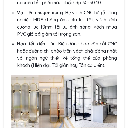
nguyên tắc phối màu phối hợp 60-30-10.
Vật liệu chuyên dụng:
Hệ vách CNC từ gỗ công
nghiệp MDF chống ẩm chịu lực tốt; vách kính
cường lực 10mm tối ưu ánh sáng; vách nhựa
PVC giả đá giảm tải trọng sàn.
Họa tiết kiến trúc:
Kiểu dáng hoa văn cắt CNC
hoặc đường chỉ phào trên vách phải đồng nhất
với ngôn ngữ thiết kế tổng thể của phòng
khách (Hiện đại, Tối giản hay Tân cổ điển).