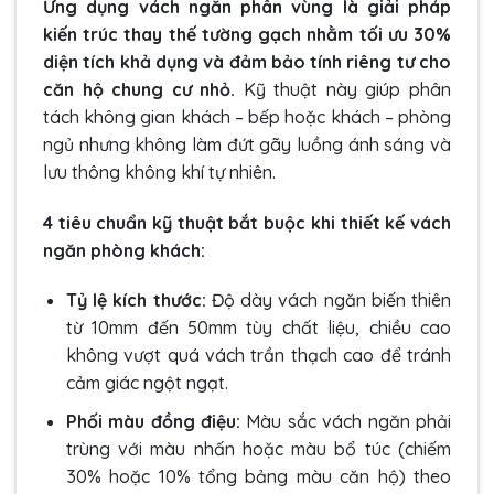
Ứng dụng vách ngăn phân vùng là giải pháp
kiến trúc thay thế tường gạch nhằm tối ưu 30%
diện tích khả dụng và đảm bảo tính riêng tư cho
căn hộ chung cư nhỏ.
Kỹ thuật này giúp phân
tách không gian khách – bếp hoặc khách – phòng
ngủ nhưng không làm đứt gãy luồng ánh sáng và
lưu thông không khí tự nhiên.
4 tiêu chuẩn kỹ thuật bắt buộc khi thiết kế vách
ngăn phòng khách:
Tỷ lệ kích thước:
Độ dày vách ngăn biến thiên
từ 10mm đến 50mm tùy chất liệu, chiều cao
không vượt quá vách trần thạch cao để tránh
cảm giác ngột ngạt.
Phối màu đồng điệu:
Màu sắc vách ngăn phải
trùng với màu nhấn hoặc màu bổ túc (chiếm
30% hoặc 10% tổng bảng màu căn hộ) theo