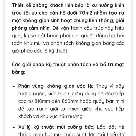
Thiết kế phòng khách liền bếp là xu hướng kiến
trúc tối ưu cho căn hộ dưới 70m2 nhằm tạo ra
một không gian sinh hoạt chung liên thông, giải
phóng tầm nhìn.
Để vận hành cấu trúc này hiệu
quả, kỹ sư bắt buộc phải giải quyết đồng bộ bài
toán khử mùi và phân tách không gian bằng các
giải pháp ước lệ kỹ thuật.
Các giải pháp kỹ thuật phân tách và bố trí mặt
bằng:
Phân vùng không gian ước lệ:
Thay vì xây
tường ngăn, kiến trúc sư ứng dụng hệ đảo bếp
cao từ 810mm đến 860mm hoặc quầy bar mini
để tạo ranh giới tự nhiên giữa khu vực tiếp
khách và khu vực nấu nướng.
Xử lý kỹ thuật mùi cưỡng bức:
Lắp đặt hệ
thống máy hút mùi công suất lớn (tối thiểu từ