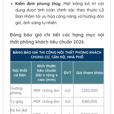
Kiểm định phong thủy:
Mặt bằng bố trí vật
dụng được tính toán chính xác theo thước Lỗ
Ban nhằm tối ưu hóa công năng và hướng đón
gió, ánh sáng tự nhiên.
Bảng báo giá chi tiết các hạng mục nội
thất phòng khách tiêu chuẩn 2026:
BẢNG BÁO GIÁ THI CÔNG NỘI THẤT PHÒNG KHÁCH
CHUNG CƯ, CĂN HỘ, NHÀ PHỐ
Kích thước
Nội thất
tiêu chuẩn
ĐVT
Giá tham khảo
cơ bản
Dài x rộng x
cao (mm)
Giường
MDF chống ẩm
m2
1,200,000
phảng
Tủ giày
MDF chống ẩm
m2
4,160,000
Kệ tivi (kệ