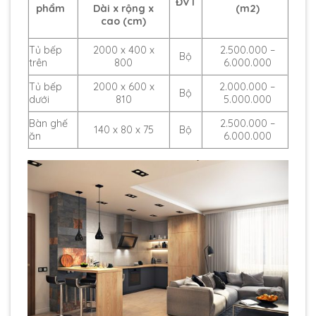
ĐVT
phẩm
(m2)
Dài x rộng x
cao (cm)
Tủ bếp
2000 x 400 x
2.500.000 –
Bộ
trên
800
6.000.000
Tủ bếp
2000 x 600 x
2.000.000 –
Bộ
dưới
810
5.000.000
Bàn ghế
2.500.000 –
140 x 80 x 75
Bộ
ăn
6.000.000