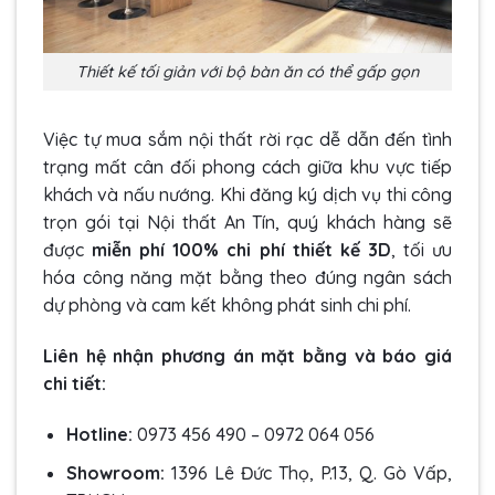
Thiết kế tối giản với bộ bàn ăn có thể gấp gọn
Việc tự mua sắm nội thất rời rạc dễ dẫn đến tình
trạng mất cân đối phong cách giữa khu vực tiếp
khách và nấu nướng. Khi đăng ký dịch vụ thi công
trọn gói tại Nội thất An Tín, quý khách hàng sẽ
được
miễn phí 100% chi phí thiết kế 3D
, tối ưu
hóa công năng mặt bằng theo đúng ngân sách
dự phòng và cam kết không phát sinh chi phí.
Liên hệ nhận phương án mặt bằng và báo giá
chi tiết:
Hotline:
0973 456 490
–
0972 064 056
Showroom:
1396 Lê Đức Thọ, P.13, Q. Gò Vấp,