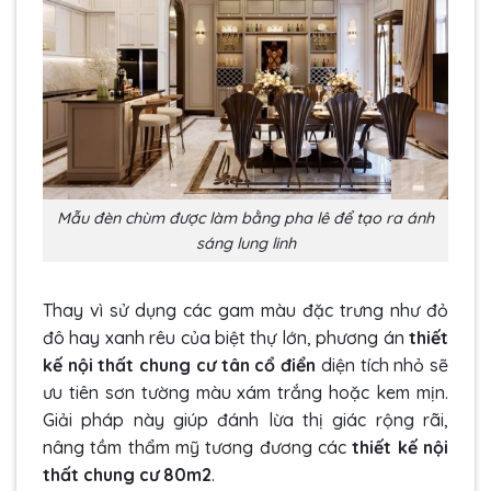
Mẫu đèn chùm được làm bằng pha lê để tạo ra ánh
sáng lung linh
Thay vì sử dụng các gam màu đặc trưng như đỏ
đô hay xanh rêu của biệt thự lớn, phương án
thiết
kế nội thất chung cư tân cổ điển
diện tích nhỏ sẽ
ưu tiên sơn tường màu xám trắng hoặc kem mịn.
Giải pháp này giúp đánh lừa thị giác rộng rãi,
nâng tầm thẩm mỹ tương đương các
thiết kế nội
thất chung cư 80m2
.