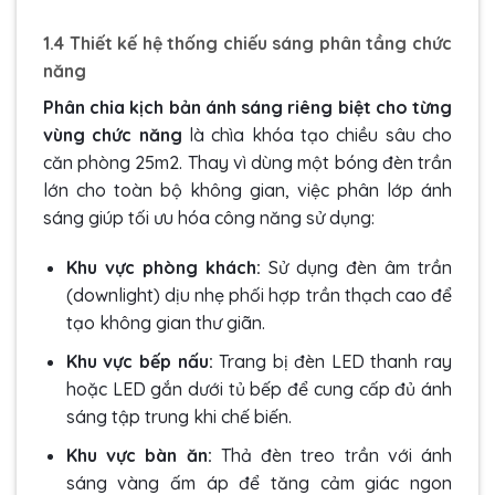
1.4 Thiết kế hệ thống chiếu sáng phân tầng chức
năng
Phân chia kịch bản ánh sáng riêng biệt cho từng
vùng chức năng
là chìa khóa tạo chiều sâu cho
căn phòng 25m2. Thay vì dùng một bóng đèn trần
lớn cho toàn bộ không gian, việc phân lớp ánh
sáng giúp tối ưu hóa công năng sử dụng:
Khu vực phòng khách:
Sử dụng đèn âm trần
(downlight) dịu nhẹ phối hợp trần thạch cao để
tạo không gian thư giãn.
Khu vực bếp nấu:
Trang bị đèn LED thanh ray
hoặc LED gắn dưới tủ bếp để cung cấp đủ ánh
sáng tập trung khi chế biến.
Khu vực bàn ăn:
Thả đèn treo trần với ánh
sáng vàng ấm áp để tăng cảm giác ngon