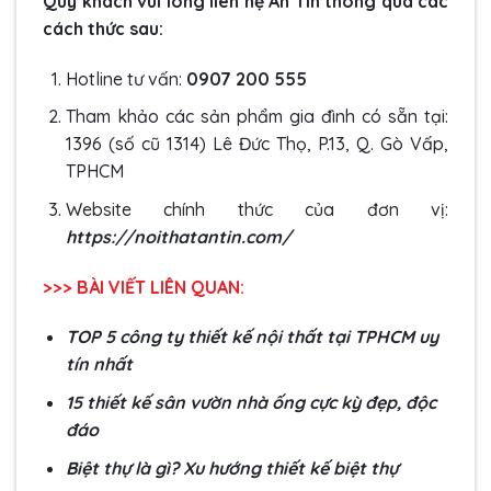
Quý khách vui lòng liên hệ An Tín thông qua các
cách thức sau:
Hotline tư vấn:
0907 200 555
Tham khảo các sản phẩm gia đình có sẵn tại:
1396 (số cũ 1314) Lê Đức Thọ, P.13, Q. Gò Vấp,
TPHCM
Website chính thức của đơn vị:
https://noithatantin.com/
>>> BÀI VIẾT LIÊN QUAN:
TOP 5
công ty thiết kế nội thất tại TPHCM
uy
tín nhất
15
thiết kế sân vườn nhà ống
cực kỳ đẹp, độc
đáo
Biệt thự là gì?
Xu hướng thiết kế biệt thự