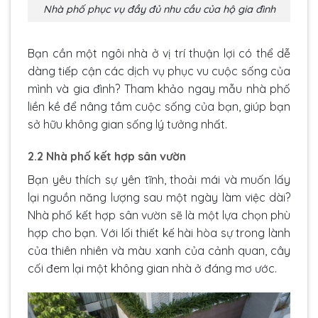
Nhà phố phục vụ đầy đủ nhu cầu của hộ gia đình
Bạn cần một ngôi nhà ở vị trí thuận lợi có thể dễ
dàng tiếp cận các dịch vụ phục vu cuộc sống của
mình và gia đình? Tham khảo ngay mẫu nhà phố
liền kề để nâng tầm cuộc sống của bạn, giúp bạn
sở hữu không gian sống lý tưởng nhất.
2.2 Nhà phố kết hợp sân vườn
Bạn yêu thích sự yên tĩnh, thoải mái và muốn lấy
lại nguồn năng lượng sau một ngày làm việc dài?
Nhà phố kết hợp sân vườn sẽ là một lựa chọn phù
hợp cho bạn. Với lối thiết kế hài hòa sự trong lành
của thiên nhiên và màu xanh của cảnh quan, cây
cối đem lại một không gian nhà ở đáng mơ ước.