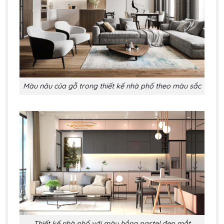
Màu nâu của gỗ trong thiết kế nhà phố theo màu sắc
Thiết kế nhà phố với màu hồng pastel đẹp mắt