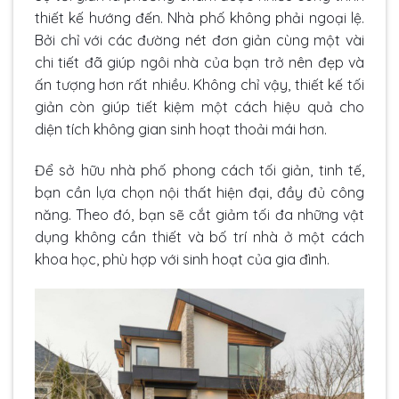
thiết kế hướng đến. Nhà phố không phải ngoại lệ.
Bởi chỉ với các đường nét đơn giản cùng một vài
chi tiết đã giúp ngôi nhà của bạn trở nên đẹp và
ấn tượng hơn rất nhiều. Không chỉ vậy, thiết kế tối
giản còn giúp tiết kiệm một cách hiệu quả cho
diện tích không gian sinh hoạt thoải mái hơn.
Để sở hữu nhà phố phong cách tối giản, tinh tế,
bạn cần lựa chọn nội thất hiện đại, đầy đủ công
năng. Theo đó, bạn sẽ cắt giảm tối đa những vật
dụng không cần thiết và bố trí nhà ở một cách
khoa học, phù hợp với sinh hoạt của gia đình.