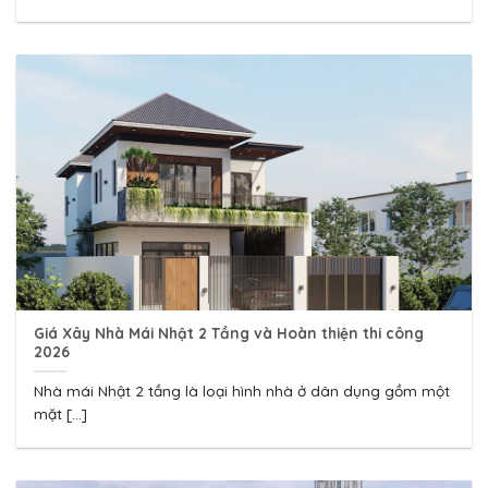
Giá Xây Nhà Mái Nhật 2 Tầng và Hoàn thiện thi công
2026
Nhà mái Nhật 2 tầng là loại hình nhà ở dân dụng gồm một
mặt [...]