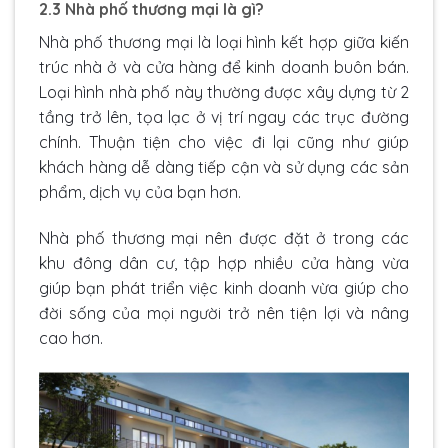
2.3 Nhà phố thương mại là gì?
Nhà phố thương mại là loại hình kết hợp giữa kiến
trúc nhà ở và cửa hàng để kinh doanh buôn bán.
Loại hình nhà phố này thường được xây dựng từ 2
tầng trở lên, tọa lạc ở vị trí ngay các trục đường
chính. Thuận tiện cho việc đi lại cũng như giúp
khách hàng dễ dàng tiếp cận và sử dụng các sản
phẩm, dịch vụ của bạn hơn.
Nhà phố thương mại nên được đặt ở trong các
khu đông dân cư, tập hợp nhiều cửa hàng vừa
giúp bạn phát triển việc kinh doanh vừa giúp cho
đời sống của mọi người trở nên tiện lợi và nâng
cao hơn.