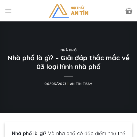
Skip
to
content
NHÀ PHỐ
Nhà phố là gì? – Giải đáp thắc mắc về
03 loại hình nhà phố
06/03/2023
|
AN TÍN TEAM
Nhà phố là gì?
Và nhà phố có đặc điểm như thế