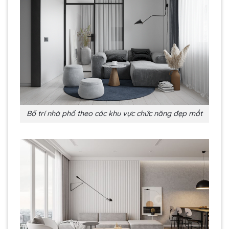
Bố trí nhà phố theo các khu vực chức năng đẹp mắt