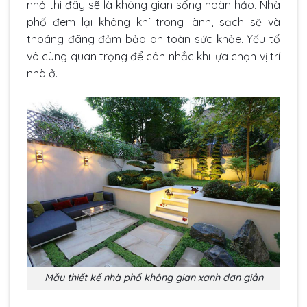
nhỏ thì đây sẽ là không gian sống hoàn hảo. Nhà
phố đem lại không khí trong lành, sạch sẽ và
thoáng đãng đảm bảo an toàn sức khỏe. Yếu tố
vô cùng quan trọng để cân nhắc khi lựa chọn vị trí
nhà ở.
Mẫu thiết kế nhà phố không gian xanh đơn giản