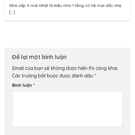
Nhà cấp 4 mái Nhật là kiểu nhà 1 tầng có hệ mái dốc nhẹ
[...]
Để lại một bình luận
Email của bạn sẽ không được hiển thị công khai.
Các trường bắt buộc được đánh dấu
*
Bình luận
*