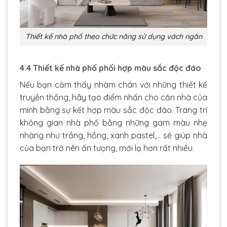
Thiết kế nhà phố theo chức năng sử dụng vách ngăn
4.4 Thiết kế nhà phố phối hợp màu sắc độc đáo
Nếu bạn cảm thấy nhàm chán với những thiết kế
truyền thống, hãy tạo điểm nhấn cho căn nhà của
mình bằng sự kết hợp màu sắc độc đáo. Trang trí
không gian nhà phố bằng những gam màu nhẹ
nhàng như trắng, hồng, xanh pastel,… sẽ giúp nhà
của bạn trở nên ấn tưọng, mới lạ hơn rất nhiều.