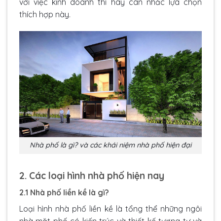
với việc kinh doanh thì hãy cân nhắc lựa chọn
thích hợp này.
Nhà phố là gì? và các khái niệm nhà phố hiện đại
2. Các loại hình nhà phố hiện nay
2.1 Nhà phố liền kề là gì?
Loại hình nhà phố liền kề là tổng thể những ngôi
nhà mặt phố có kiến trúc và thiết kế tương tự và