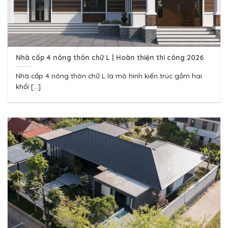
Nhà cấp 4 nông thôn chữ L | Hoàn thiện thi công 2026
Nhà cấp 4 nông thôn chữ L là mô hình kiến trúc gồm hai
khối [...]