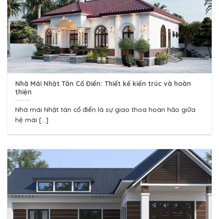
Nhà Mái Nhật Tân Cổ Điển: Thiết kế kiến trúc và hoàn
thiện
Nhà mái Nhật tân cổ điển là sự giao thoa hoàn hảo giữa
hệ mái [...]