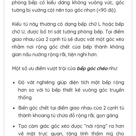
phòng bếp có kiểu dáng không vuông vức, góc
tường bị vướng cột nên tạo góc nhọn (<90 độ).
Kiểu tủ này thường có dạng
bếp chữ L
hoặc
bếp
chữ U
, được bố trí sát tường phòng bếp. Tại điểm
giao nhau của 2 cạnh tủ sẽ được vát một góc xéo
nhằm nơi rộng góc chết của bếp thành không
gian nấu nướng rộng rãi, tiện nghi hơn.
Một số ưu điểm vượt trội của
bếp góc chéo
như:
Độ vát nghiêng giúp diện tích mặt bếp rộng
hơn so với tủ bếp thiết kế vuông góc truyền
thống.
Biến góc chết tại điểm giao nhau của 2 cạnh tủ
thành khoang tủ chứa đồ rộng rãi, gọn gàng.
Tạo cảm giác góc xéo được “nới rộng” ra hơn
về mặt trực quan, tăng tính thẩm mỹ cho