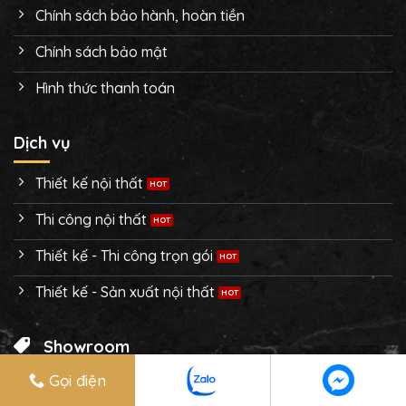
Chính sách bảo hành, hoàn tiền
Chính sách bảo mật
Hình thức thanh toán
Dịch vụ
Thiết kế nội thất
Thi công nội thất
Thiết kế - Thi công trọn gói
Thiết kế - Sản xuất nội thất
Showroom
Gọi điện
1396 (số cũ 1314) Lê Đức Thọ, P.13, Q. Gò Vấp, TPHCM
0907 200 555