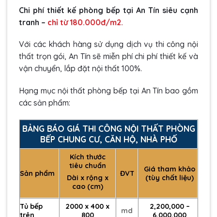
Chi phí thiết kế phòng bếp tại An Tín siêu cạnh
tranh –
chỉ từ 180.000đ/m2.
Với các khách hàng sử dụng dịch vụ thi công nội
thất trọn gói, An Tín sẽ miễn phí chi phí thiết kế và
vận chuyển, lắp đặt nội thất 100%.
Hạng mục nội thất phòng bếp tại An Tín bao gồm
các sản phẩm:
BẢNG BÁO GIÁ THI CÔNG NỘI THẤT PHÒNG
BẾP CHUNG CƯ, CĂN HỘ, NHÀ PHỐ
Kích thước
tiêu chuẩn
Giá tham khảo
Sản phẩm
ĐVT
(tùy chất liệu)
Dài x rộng x
cao (cm)
Tủ bếp
2000 x 400 x
2,200,000 –
md
trên
800
6,000,000