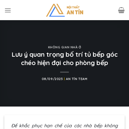
Skip
to
content
KHÔNG GIAN NHÀ Ở
Lưu ý quan trọng bố trí tủ bếp góc
chéo hiện đại cho phòng bếp
08/09/2023
|
AN TÍN TEAM
Để khắc phục hạn chế của các nhà bếp không