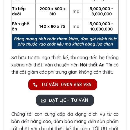
Tủ bếp
2000 x 600 x
3,000,000 –
md
dưới
810
8,000,000
Bàn ghế
3,000,000 –
140 x 80 x 75
md
ăn
10,000,000
Bảng mang tính chất tham khảo, đơn giá chính thức
phụ thuộc vào chất liệu mà khách hàng lựa chọn
Sở hữu từ đội ngũ thiết kế, thi công đến hệ thống
xưởng nội thất, vận chuyển nên
Nội thất An Tín
có
thể cắt giảm các phí trung gian không cần thiết.
TƯ VẤN: 0909 658 985
ĐẶT LỊCH TƯ VẤN
Chúng tôi còn cung cấp đa dạng dịch vụ từ cơ
bản đến nâng cao, đảm bảo mang đến sản phẩm
tốt nhất với chi phí thiết kế thi công TỐI ƯU nhất