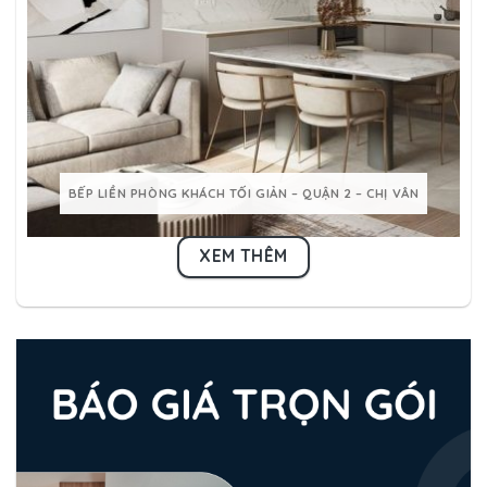
BẾP LIỀN PHÒNG KHÁCH TỐI GIẢN – QUẬN 2 – CHỊ VÂN
XEM THÊM