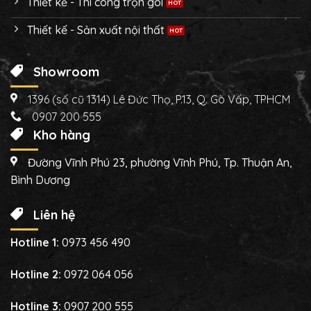
Thiết kế - Thi công trọn gói
Thiết kế - Sản xuất nội thất
Showroom
1396 (số cũ 1314) Lê Đức Thọ, P.13, Q. Gò Vấp, TPHCM
0907 200 555
Kho hàng
Đường Vĩnh Phú 23, phường Vĩnh Phú, Tp. Thuận An,
Bình Dương
Liên hệ
Hotline 1:
0973 456 490
Hotline 2:
0972 064 056
Hotline 3:
0907 200 555