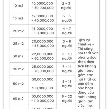
10,0000,000
2 – 3
10 m2
– 30,000,000
người
12,0000,000
3 – 5
15 m2
– 40,000,000
người
15,0000,000
4 – 7
20 m2
– 50,000,000
người
Dịch vụ
20,0000,000
5 – 8
25 m2
Thiết kế –
– 55,000,000
người
Thi công
nội thất văn
22,0000,000
6 – 10
30 m2
phòng dựa
– 60,000,000
người
theo diện
tích không
25,0000,000
7 – 14
40 m2
gian bao
– 70,000,000
người
gồm các
30,0000,000
nội thất cơ
8 – 18
50 m2
–
bản đảm
người
100,000,000
bảo hoạt
động của
35,0000,000
9 – 22
một không
60 m2
– 110,000,000
người
gian làm
việc như:
35,0000,000