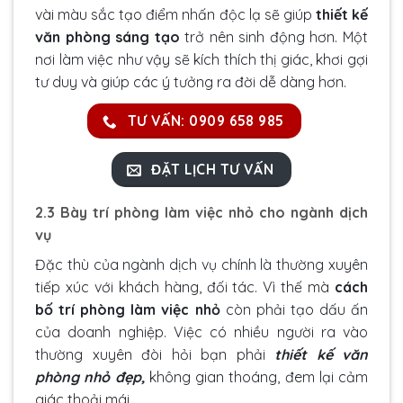
vài màu sắc tạo điểm nhấn độc lạ sẽ giúp
thiết kế
văn phòng sáng tạo
trở nên sinh động hơn. Một
nơi làm việc như vậy sẽ kích thích thị giác, khơi gợi
tư duy và giúp các ý tưởng ra đời dễ dàng hơn.
TƯ VẤN: 0909 658 985
ĐẶT LỊCH TƯ VẤN
2.3 Bày trí phòng làm việc nhỏ cho ngành dịch
vụ
Đặc thù của ngành dịch vụ chính là thường xuyên
tiếp xúc với khách hàng, đối tác. Vì thế mà
cách
bố trí phòng làm việc nhỏ
còn phải tạo dấu ấn
của doanh nghiệp. Việc có nhiều người ra vào
thường xuyên đòi hỏi bạn phải
thiết kế văn
phòng nhỏ đẹp
,
không gian thoáng, đem lại cảm
giác thoải mái.