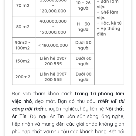
+ Bàn làm
10 – 26
70 m2
–
việc
người
120,000,000
+ Ghế làm
việc
40,0000,000
+ Hộc, kệ tủ
11 – 30
80 m2
–
+ Hệ thống
người
150,000,000
điện
90m2 –
Dưới 50
< 180,000,000
100m2
người
Liên hệ 0907
Dưới 60
150m2
200 555
người
Liên hệ 0907
Dưới 80
200m2
200 555
người
Bạn vừa tham khảo cách
trang trí phòng làm
việc nhỏ
, đẹp mắt.
Bạn có nhu cầu
thiết kế thi
công nội thất
chuyên nghiệp, hãy liên hệ
Nội thất
An Tín.
Đội ngũ An Tín luôn sẵn sàng lắng nghe,
tiếp nhận và mang đến các giải pháp không gian
phù hợp nhất với nhu cầu của khách hàng
. Kết nối