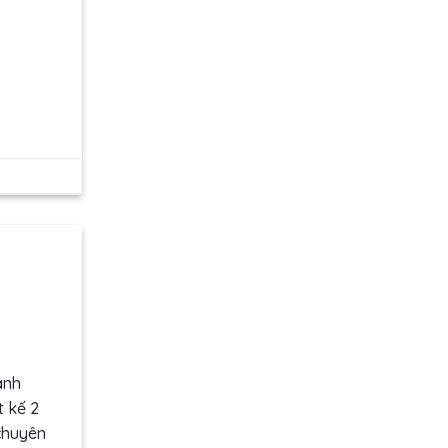
anh
t kế 2
 chuyên