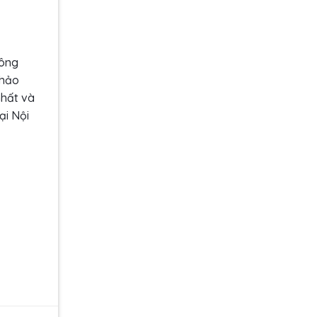
hông
khảo
nhất và
ại Nội