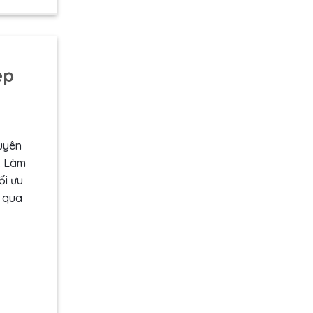
ệp
uyên
. Làm
ối ưu
 qua