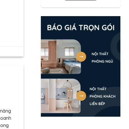
 năng
 doanh
hong