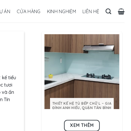
Ự ÁN
CỬA HÀNG
KINH NGHIỆM
LIÊN HỆ
 kế tiểu
c tươi
p và ấn
n Tín
THIẾT KẾ HỆ TỦ BẾP CHỮ L – GIA
ĐÌNH ANH HIẾU, QUẬN TÂN BÌNH
XEM THÊM