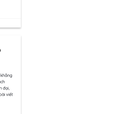
p
 khẳng
ách
n đại,
ài viết