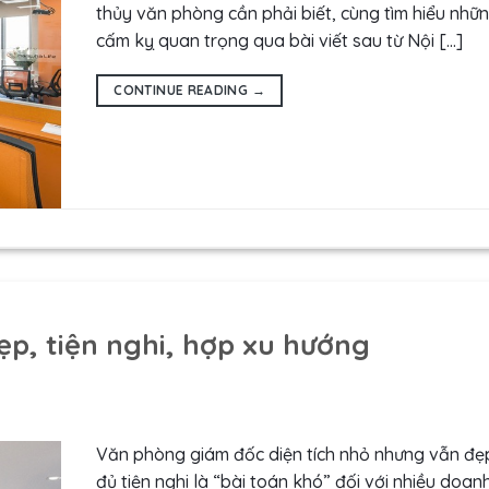
thủy văn phòng cần phải biết, cùng tìm hiểu nhữn
cấm kỵ quan trọng qua bài viết sau từ Nội […]
CONTINUE READING
→
p, tiện nghi, hợp xu hướng
Văn phòng giám đốc diện tích nhỏ nhưng vẫn đẹ
đủ tiện nghi là “bài toán khó” đối với nhiều doan