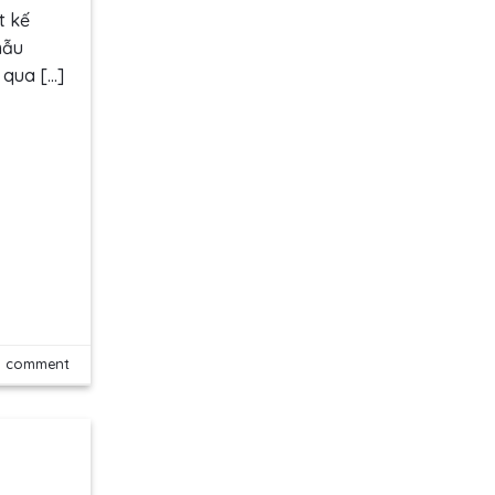
t kế
mẫu
 qua […]
a comment