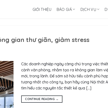
GIỚI THIỆU
BÁO GIÁ
DỊCH VỤ
D
ng gian thư giãn, giảm stress
Các doanh nghiệp ngày càng chú trọng việc thiết
cảnh văn phòng, nhằm tạo ra không gian làm việ
mới, trong lành. Để sớm sở hữu tiểu cảnh phù hợ
tượng nhất cho công ty, bạn hãy cùng Nội thất A
tìm hiểu các nguyên tắc thiết kế qua […]
CONTINUE READING
→