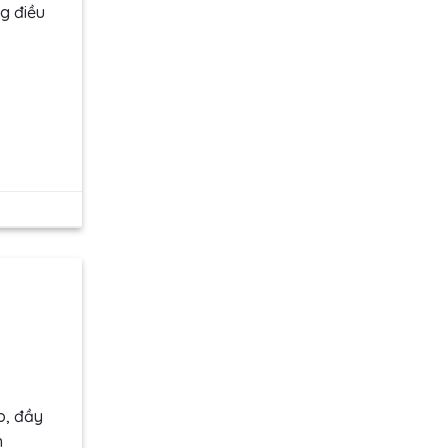
g điều
p, đầy
h