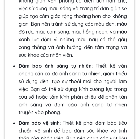
không gian văn phòng có diện tích hạn chế,
việc sử dụng màu sáng và trang trí đơn giản sẽ
giúp tạo cảm giác rộng thoáng hơn cho không
gian. Bạn nên tránh sử dụng các màu đen, màu
đỏ rực, màu cam sáng, màu hồng neon, và màu
xanh lục đậm vì những màu này có thể gây
căng thẳng và ảnh hưởng đến tâm trạng và
sức khỏe của nhân viên.
Đảm bảo ánh sáng tự nhiên:
Thiết kế văn
phòng cần có đủ ánh sáng tự nhiên, giảm thiểu
sử dụng đèn, tạo sự thoải mái cho người làm
việc. Bạn có thể sử dụng kính cường lực trong
cửa sổ hoặc tấm kính phản chiếu để phân tán
ánh sáng và đảm bảo ánh sáng tự nhiên
truyền vào phòng.
Đảm bảo vệ sinh:
Thiết kế phải đảm bảo tiêu
chuẩn vệ sinh để bảo đảm sức khỏe và tinh
thần của nhân viên. Bạn nên chọn các vật liệu