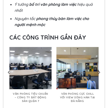
Ý tưởng
bố trí văn phòng làm việc
hiệu quả
nhất
Nguyên tắc
phong thủy bàn làm việc cho
người mệnh mộc
CÁC CÔNG TRÌNH GẦN ĐÂY
VĂN PHÒNG TIÊU CHUẨN
VĂN PHÒNG CỰC CHILL
N
– CÔNG TY BẤT ĐỘNG
VỚI VIEW SÔNG HÀN TẠI
SẢN QUẬN 7
ĐÀ NẴNG