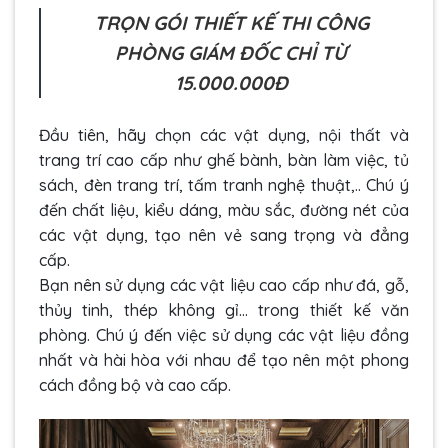
TRỌN GÓI THIẾT KẾ THI CÔNG
PHÒNG GIÁM ĐỐC CHỈ TỪ
15.000.000Đ
Đầu tiên, hãy chọn các vật dụng, nội thất và
trang trí cao cấp như ghế bành, bàn làm việc, tủ
sách, đèn trang trí, tấm tranh nghệ thuật,.. Chú ý
đến chất liệu, kiểu dáng, màu sắc, đường nét của
các vật dụng, tạo nên vẻ sang trọng và đẳng
cấp.
Bạn nên sử dụng các vật liệu cao cấp như đá, gỗ,
thủy tinh, thép không gỉ… trong thiết kế văn
phòng. Chú ý đến việc sử dụng các vật liệu đồng
nhất và hài hòa với nhau để tạo nên một phong
cách đồng bộ và cao cấp.