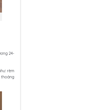
ương 24-
như: rèm
g thoáng