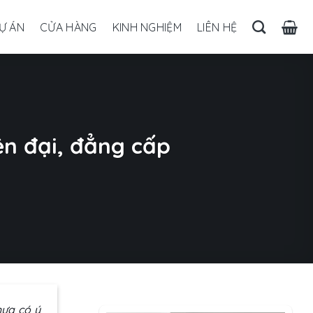
Ự ÁN
CỬA HÀNG
KINH NGHIỆM
LIÊN HỆ
ện đại, đẳng cấp
hưa có ý