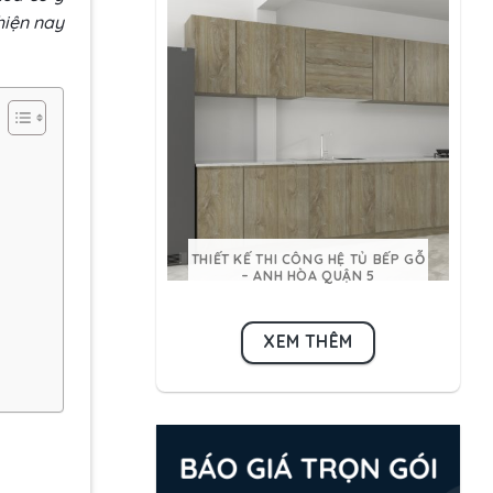
hiện nay
THIẾT KẾ THI CÔNG HỆ TỦ BẾP GỖ
– ANH HÒA QUẬN 5
XEM THÊM