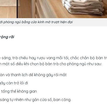
ới phòng ngủ bằng cửa kính mờ trượt hiện đại
rộng rãi
áng, trà chiều hay rượu vang mỗi tối, chắc chắn bộ bàn tr
ạn một số điều khi chọn bộ bàn trà cho phòng ngủ như sau:
iản và thanh lịch để không gây rối mắt
ây cản trở lối đi
i tổng thể không gian
h sáng tự nhiên như gần cửa sổ, ban công.