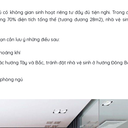
ủ có không gian sinh hoạt riêng tư đầy đủ tiện nghi. Trong 
g 70% diện tích tổng thể (tương đương 28m2), nhà vệ si
ạn cần lưu ý những điều sau:
thoáng khí
các hướng Tây và Bắc, tránh đặt nhà vệ sinh ở hướng Đông 
o phòng ngủ