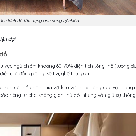
vách kính để tận dụng ánh sáng tự nhiên
iện đại
 đồ
hu vực ngủ chiếm khoảng 60-70% diện tích tổng thể (tương đ
iểm, tủ đầu giường, kệ tivi, ghế thư giãn.
o. Bạn có thể phân chia với khu vực ngủ bằng các vật dụng 
 bảo riêng tư cho không gian thử đồ, nhưng vẫn giữ sự thôn