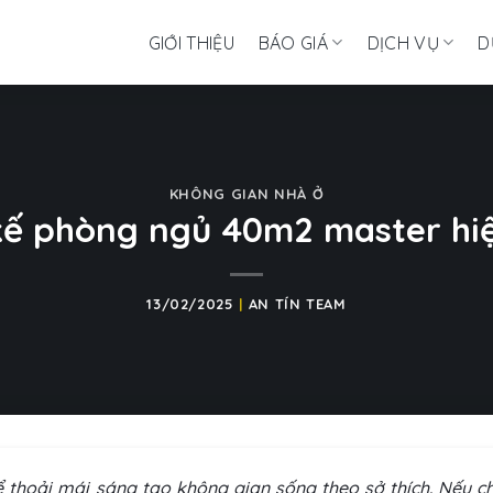
GIỚI THIỆU
BÁO GIÁ
DỊCH VỤ
D
KHÔNG GIAN NHÀ Ở
kế phòng ngủ 40m2 master hi
13/02/2025
|
AN TÍN TEAM
 thoải mái sáng tạo không gian sống theo sở thích. Nếu c