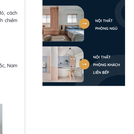
đó, cách
nh chiếm
Bắc, Nam