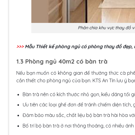
Phân chia khu vực thay đồ v
>>>
Mẫu Thiết kế phòng ngủ có phòng thay đồ đẹp, 
1.3 Phòng ngủ 40m2 có bàn trà
Nếu bạn muốn có không gian để thưởng thức cà phê s
cần thiết cho phòng ngủ của bạn. KTS An Tín lưu ý b
Bàn trà nên có kích thước nhỏ gọn, kiểu dáng tối g
Ưu tiên các loại ghế đơn để tránh chiếm diện tích, g
Đảm bảo màu sắc, chất liệu bộ bàn trà hài hòa vớ
Bố trí bộ bàn trà ở nơi thông thoáng, có nhiều án