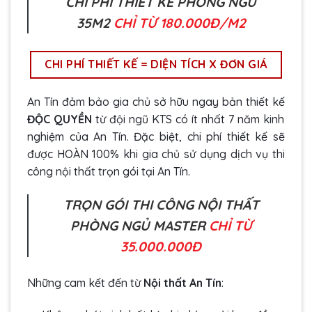
CHI PHÍ THIẾT KẾ PHÒNG NGỦ
35M2
CHỈ TỪ 180.000Đ/M2
CHI PHÍ THIẾT KẾ = DIỆN TÍCH X ĐƠN GIÁ
An Tín đảm bảo gia chủ sở hữu ngay bản thiết kế
ĐỘC QUYỀN
từ đội ngũ KTS có ít nhất 7 năm kinh
nghiệm của An Tín. Đặc biệt, chi phí thiết kế sẽ
được HOÀN 100% khi gia chủ sử dụng dịch vụ thi
công nội thất trọn gói tại An Tín.
TRỌN GÓI THI CÔNG NỘI THẤT
PHÒNG NGỦ MASTER
CHỈ TỪ
35.000.000Đ
Những cam kết đến từ
Nội thất An Tín
: