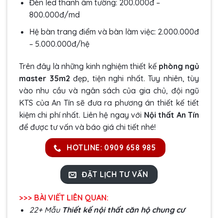
Đèn led thanh âm tường: 200.000đ –
800.000đ/md
Hệ bàn trang điểm và bàn làm việc: 2.000.000đ
– 5.000.000đ/hệ
Trên đây là những kinh nghiệm thiết kế
phòng ngủ
master 35m2
đẹp, tiện nghi nhất. Tuy nhiên, tùy
vào nhu cầu và ngân sách của gia chủ, đội ngũ
KTS của An Tín sẽ đưa ra phương án thiết kế tiết
kiệm chi phí nhất. Liên hệ ngay với
Nội thất An Tí
n
để được tư vấn và báo giá chi tiết nhé!
HOTLINE: 0909 658 985
ĐẶT LỊCH TƯ VẤN
>>> BÀI VIẾT LIÊN QUAN:
22+ Mẫu
Thiết kế nội thất căn hộ chung cư