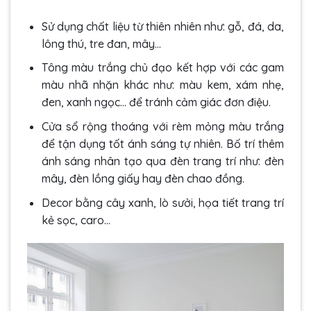
Sử dụng chất liệu từ thiên nhiên như: gỗ, đá, da,
lông thú, tre đan, mây…
Tông màu trắng chủ đạo kết hợp với các gam
màu nhã nhặn khác như: màu kem, xám nhẹ,
đen, xanh ngọc… để tránh cảm giác đơn điệu.
Cửa sổ rộng thoáng với rèm mỏng màu trắng
để tận dụng tốt ánh sáng tự nhiên. Bố trí thêm
ánh sáng nhân tạo qua đèn trang trí như: đèn
mây, đèn lồng giấy hay đèn chao đồng.
Decor bằng cây xanh, lò sưởi, họa tiết trang trí
kẻ sọc, caro…