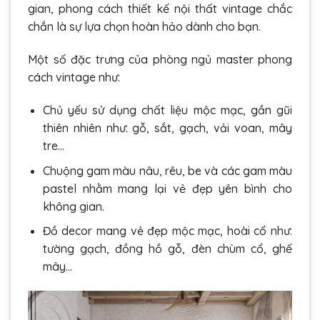
gian, phong cách thiết kế nội thất vintage chắc
chắn là sự lựa chọn hoàn hảo dành cho bạn.
Một số đặc trưng của phòng ngủ master phong
cách vintage như:
Chủ yếu sử dụng chất liệu mộc mạc, gần gũi
thiên nhiên như: gỗ, sắt, gạch, vải voan, mây
tre…
Chuộng gam màu nâu, rêu, be và các gam màu
pastel nhằm mang lại vẻ đẹp yên bình cho
không gian.
Đồ decor mang vẻ đẹp mộc mạc, hoài cổ như:
tường gạch, đồng hồ gỗ, đèn chùm cổ, ghế
mây…