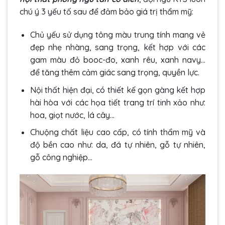
chú ý 3 yếu tố sau để đảm bảo giá trị thẩm mỹ:
Chủ yếu sử dụng tông màu trung tính mang vẻ
đẹp nhẹ nhàng, sang trọng, kết hợp với các
gam màu đỏ booc-đo, xanh rêu, xanh navy…
để tăng thêm cảm giác sang trọng, quyền lực.
Nội thất hiện đại, có thiết kế gọn gàng kết hợp
hài hòa với các họa tiết trang trí tinh xảo như:
hoa, giọt nước, lá cây…
Chuộng chất liệu cao cấp, có tính thẩm mỹ và
độ bền cao như: da, đá tự nhiên, gỗ tự nhiên,
gỗ công nghiệp…