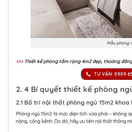
Mẫu phòng ng
>>>
Thiết kế phòng tắm rộng 4m2
đẹp, thoáng đãn
TƯ VẤN: 0909 6
2. 4 Bí quyết thiết kế phòng ng
2.1 Bố trí nội thất phòng ngủ 15m2 khoa
Phòng ngủ 15m2 là mức diện tích vừa phải – không 
nặng, cồng kềnh. Do đó, hãy ưu tiên nội thất thông m