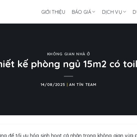
GIỚI THIỆU
BÁO GIÁ
DỊCH VỤ
D
KHÔNG GIAN NHÀ Ở
hiết kế phòng ngủ 15m2 có toi
14/08/2025
|
AN TÍN TEAM
ưởng để tối ưu hóa sinh hoạt cá nhân trong không gian vừa p