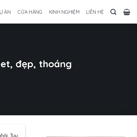
Ự ÁN
CỬA HÀNG
KINH NGHIỆM
LIÊN HỆ
let, đẹp, thoáng
hải. Tuy