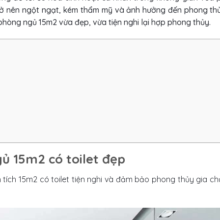
 trở nên ngột ngạt, kém thẩm mỹ và ảnh hưởng đến phong th
phòng ngủ 15m2 vừa đẹp, vừa tiện nghi lại hợp phong thủy.
gủ 15m2 có toilet đẹp
 tích 15m2 có toilet tiện nghi và đảm bảo phong thủy gia ch