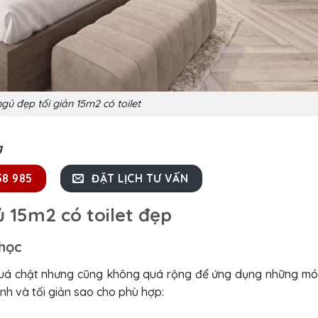
ủ đẹp tối giản 15m2 có toilet
g
58 985
ĐẶT LỊCH TƯ VẤN
ủ 15m2 có toilet đẹp
 học
quá chật nhưng cũng không quá rộng để ứng dụng những mó
inh và tối giản sao cho phù hợp: