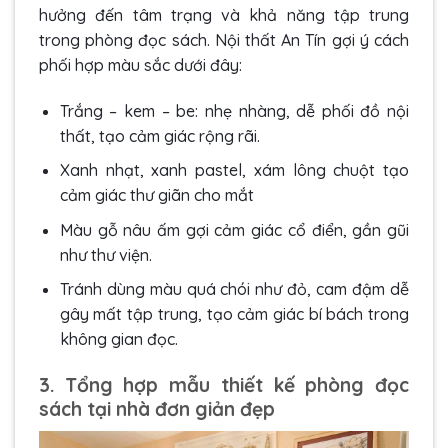
hưởng đến tâm trạng và khả năng tập trung
trong phòng đọc sách. Nội thất An Tín gợi ý cách
phối hợp màu sắc dưới đây:
Trắng – kem – be: nhẹ nhàng, dễ phối đồ nội
thất, tạo cảm giác rộng rãi.
Xanh nhạt, xanh pastel, xám lông chuột tạo
cảm giác thư giãn cho mắt
Màu gỗ nâu ấm gợi cảm giác cổ điển, gần gũi
như thư viện.
Tránh dùng màu quá chói như đỏ, cam đậm dễ
gây mất tập trung, tạo cảm giác bí bách trong
không gian đọc.
3. Tổng hợp mẫu thiết kế phòng đọc
sách tại nhà đơn giản đẹp