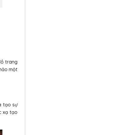
đồ trang
khảo một
à tạo sự
c xạ tạo