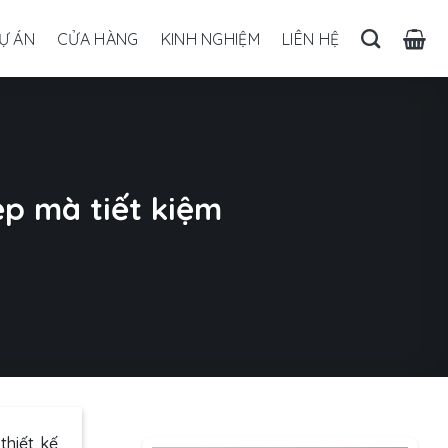
Ự ÁN
CỬA HÀNG
KINH NGHIỆM
LIÊN HỆ
p mà tiết kiệm
thiết kế