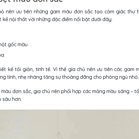
hỏ nên ưu tiên những gam màu đơn sắc tạo cảm giác thư t
 kế nội thất với những đặc điểm nổi bật dưới đây:
một gốc màu
òa
 kế tối giản, tinh tế. Vì thế gia chủ nên ưu tiên các gam 
ng tính, nhẹ nhàng tăng sự thoáng đãng cho phòng ngủ nhỏ.
 màu đơn sắc, gia chủ nên phối hợp các mảng màu sáng – tố
u sâu hơn.