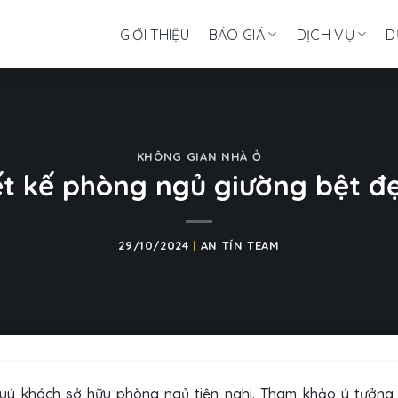
GIỚI THIỆU
BÁO GIÁ
DỊCH VỤ
D
KHÔNG GIAN NHÀ Ở
ết kế phòng ngủ giường bệt đẹ
29/10/2024
|
AN TÍN TEAM
uý khách sở hữu phòng ngủ tiện nghi. Tham khảo ý tưởng 