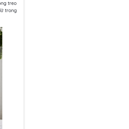
ông treo
dữ trong