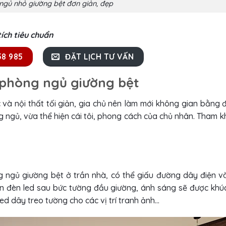
 ngủ nhỏ giường bệt đơn giản, đẹp
ích tiêu chuẩn
58 985
ĐẶT LỊCH TƯ VẤN
g phòng ngủ giường bệt
và nội thất tối giản, gia chủ nên làm mới không gian bằng 
ng ngủ, vừa thể hiện cái tôi, phong cách của chủ nhân. Tham 
òng ngủ giường bệt ở trần nhà, có thể giấu đường dây điện v
ắn đèn led sau bức tường đầu giường, ánh sáng sẽ được khú
ed dây treo tường cho các vị trí tranh ảnh…