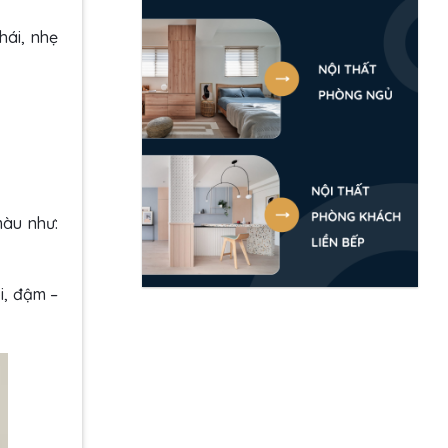
hái, nhẹ
màu như:
i, đậm –