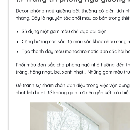
Decor phòng ngủ giường bệt thường có diện tích n
nhàng. Đây là nguyên tắc phối màu cơ bản trong thiết
Sử dụng một gam màu chủ đạo đại diện
Cộng hưởng các sắc độ màu sắc khác nhau cùng 
Tạo thành dãy màu monochromatic đơn sắc hài h
Phối màu đơn sắc cho phòng ngủ nhỏ hướng đến thiết
trắng, hồng nhạt, be, xanh nhạt… Những gam màu tru
Để tránh sự nhàm chán đơn điệu trong việc vận dụng
nhạt linh hoạt để không gian trở nên gắn kết, có chiề