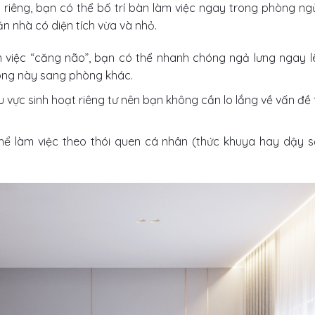
ệc riêng, bạn có thể bố trí bàn làm việc ngay trong phòng ngủ
ăn nhà có diện tích vừa và nhỏ.
m việc “căng não”, bạn có thể nhanh chóng ngả lưng ngay l
òng này sang phòng khác.
 vực sinh hoạt riêng tư nên bạn không cần lo lắng về vấn đề 
hể làm việc theo thói quen cá nhân (thức khuya hay dậy