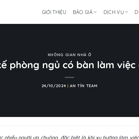
GIỚI THIỆU
BÁO GIÁ
DỊCH VỤ
D
KHÔNG GIAN NHÀ Ở
kế phòng ngủ có bàn làm việc 
24/10/2024
|
AN TÍN TEAM
 nhiều người ưa chuộng, đặc biệt là khi xu hướng làm việc