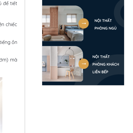
 để tiết
ên chiếc
tiếng ồn
 sớm) mà