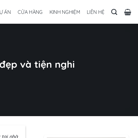
Ự ÁN
CỬA HÀNG
KINH NGHIỆM
LIÊN HỆ
đẹp và tiện nghi
 tại nhà