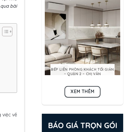
 qua bài
BẾP LIỀN PHÒNG KHÁCH TỐI GIẢN
– QUẬN 2 – CHỊ VÂN
XEM THÊM
 việc về