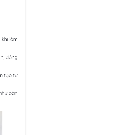
 khi làm
ơn, đồng
n tạo tư
 như bàn