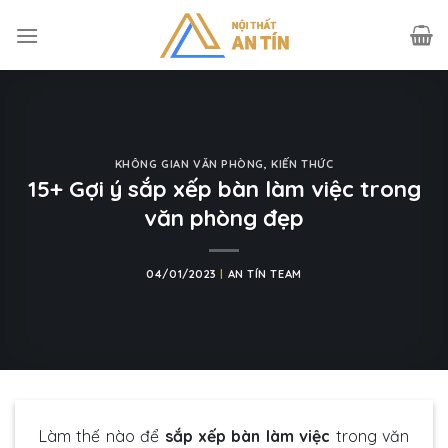
Skip
to
content
KHÔNG GIAN VĂN PHÒNG
,
KIẾN THỨC
15+ Gợi ý sắp xếp bàn làm việc trong
văn phòng đẹp
04/01/2023
|
AN TÍN TEAM
Làm thế nào để
sắp xếp bàn làm việc
trong văn