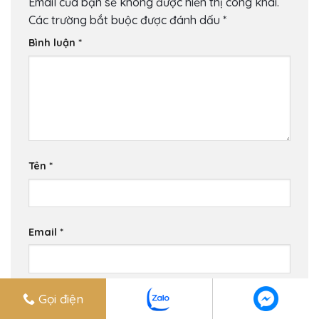
Email của bạn sẽ không được hiển thị công khai.
Các trường bắt buộc được đánh dấu
*
Bình luận
*
Tên
*
Email
*
Gọi điện
Trang web