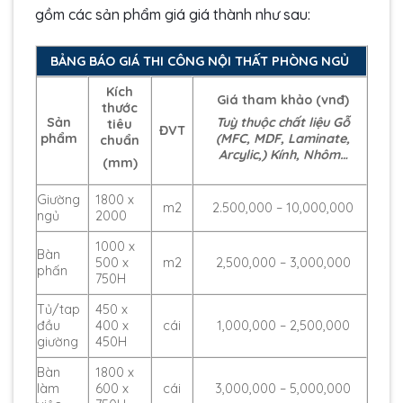
gồm các sản phẩm giá giá thành như sau:
BẢNG BÁO GIÁ THI CÔNG NỘI THẤT PHÒNG NGỦ
Kích
Giá tham khảo (vnđ)
thước
Sản
Tuỳ thuộc chất liệu Gỗ
tiêu
ĐVT
phẩm
(MFC, MDF, Laminate,
chuẩn
Arcylic,) Kính, Nhôm…
(mm)
Giường
1800 x
m2
2.500,000 – 10,000,000
ngủ
2000
1000 x
Bàn
500 x
m2
2,500,000 – 3,000,000
phấn
750H
Tủ/tap
450 x
đầu
400 x
cái
1,000,000 – 2,500,000
giường
450H
Bàn
1800 x
làm
600 x
cái
3,000,000 – 5,000,000