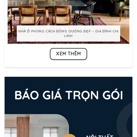
NHÀ Ở PHONG CÁCH ĐÔNG DƯƠNG ĐẸP – GIA ĐÌNH CHỊ
LINH
XEM THÊM