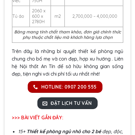
việc
750H
2060 x
Tủ áo
600 x
m2
2,700,000 – 4,000,000
2780H
Bảng mang tính chất tham khảo, đơn giá chính thức
phụ thuộc chất liệu mà khách hàng lựa chọn
Trên đây là những bí quyết thiết kế phòng ngủ
chung cho bố mẹ và con đẹp, hợp xu hướng . Liên
hệ Nội thất An Tín để sở hữu không gian sống
đẹp, tiện nghi với chi phí tối ưu nhất nhé!
HOTLINE: 0907 200 555
ĐẶT LỊCH TƯ VẤN
>>> BÀI VIẾT GẦN ĐÂY:
15+
Thiết kế phòng ngủ nhỏ cho 2 bé
đẹp, độc,