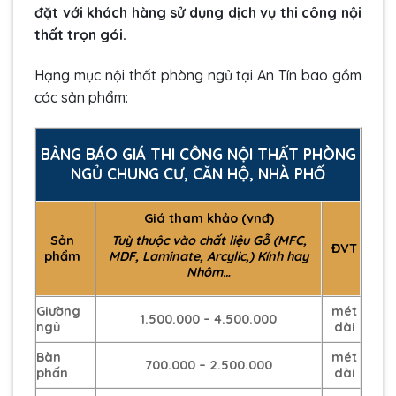
đặt với khách hàng sử dụng dịch vụ thi công nội
thất trọn gói.
Hạng mục nội thất phòng ngủ tại An Tín bao gồm
các sản phẩm:
BẢNG BÁO GIÁ THI CÔNG NỘI THẤT PHÒNG
NGỦ CHUNG CƯ, CĂN HỘ, NHÀ PHỐ
Giá tham khảo (vnđ)
Sản
Tuỳ thuộc vào chất liệu Gỗ (MFC,
ĐVT
phẩm
MDF, Laminate, Arcylic,) Kính hay
Nhôm…
Giường
mét
1.500.000 – 4.500.000
ngủ
dài
Bàn
mét
700.000 – 2.500.000
phấn
dài