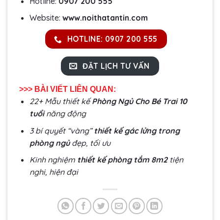
Hotline:
0907 200 555
Website:
www.noithatantin.com
HOTLINE: 0907 200 555
ĐẶT LỊCH TƯ VẤN
>>> BÀI VIẾT LIÊN QUAN:
22+ Mẫu thiết kế
Phòng Ngủ Cho Bé Trai 10
tuổi
năng động
3 bí quyết “vàng”
thiết kế gác lửng trong
phòng ngủ
đẹp, tối ưu
Kinh nghiệm
thiết kế phòng tắm 8m2
tiện
nghi, hiện đại