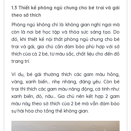
1.3 Thiết kế phòng ngủ chung cho bé trai và gái
theo sở thích
Phòng ngủ không chỉ là không gian nghỉ ngơi mà
còn là nơi bé học tập và thỏa sức sáng tạo. Do
đó, khi thiết kế nội thất phòng ngủ chung cho bé
trai và gái, gia chủ cần đảm bảo phù hợp với sở
thích của cả 2 bé, từ màu sắc, chất liệu cho đến đồ
trang trí.
Ví dụ, bé gái thường thích các gam màu hồng,
vàng, xanh biển… nhẹ nhàng, đáng yêu. Còn bé
trai thì thích các gam màu năng động, cá tính như:
xanh biển, đỏ, nâu… Gia chủ nên kết hợp 2 gam
màu này theo sở thích của 2 bé mà vẫn đảm bảo
sự hài hòa cho tổng thể không gian.