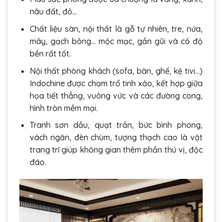
nâu đất, đỏ…
Chất liệu sàn, nội thất là gỗ tự nhiên, tre, nứa,
mây, gạch bông… mộc mạc, gần gũi và có độ
bền rất tốt.
Nội thất phòng khách (sofa, bàn, ghế, kệ tivi…)
Indochine được chạm trổ tinh xảo, kết hợp giữa
họa tiết thẳng, vuông vức và các đường cong,
hình tròn mềm mại.
Tranh sơn dầu, quạt trần, bức bình phong,
vách ngăn, đèn chùm, tượng thạch cao là vật
trang trí giúp không gian thêm phần thú vị, độc
đáo.