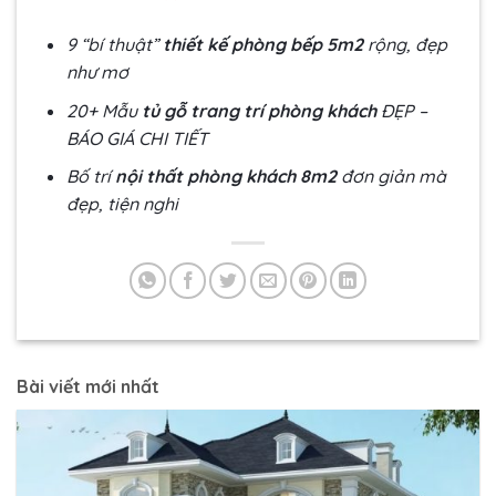
9 “bí thuật”
thiết kế phòng bếp 5m2
rộng, đẹp
như mơ
20+ Mẫu
tủ gỗ trang trí phòng khách
ĐẸP –
BÁO GIÁ CHI TIẾT
Bố trí
nội thất phòng khách 8m2
đơn giản mà
đẹp, tiện nghi
Bài viết mới nhất