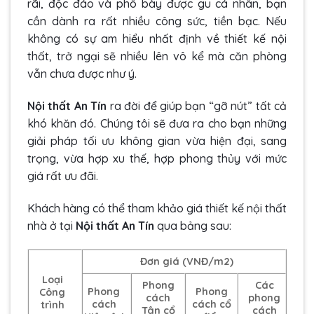
rãi, độc đáo và phô bày được gu cá nhân, bạn
cần dành ra rất nhiều công sức, tiền bạc. Nếu
không có sự am hiểu nhất định về thiết kế nội
thất, trở ngại sẽ nhiều lên vô kể mà căn phòng
vẫn chưa được như ý.
Nội thất An Tín
ra đời để giúp bạn “gỡ nút” tất cả
khó khăn đó. Chúng tôi sẽ đưa ra cho bạn những
giải pháp tối ưu không gian vừa hiện đại, sang
trọng, vừa hợp xu thế, hợp phong thủy với mức
giá rất ưu đãi.
Khách hàng có thể tham khảo giá thiết kế nội thất
nhà ở tại
Nội thất An Tín
qua bảng sau:
Đơn giá (VNĐ/m2)
Loại
Phong
Các
Phong
Phong
Công
cách
phong
cách
cách cổ
trình
Tân cổ
cách