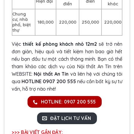
Hiện đại
điển
điển
khác
Chung
cư, nhà
180,000
220,000
250,000
220,000
phố, biệt
thự
Việc
thiết kế phòng khách nhỏ 12m2
sẽ trở nên
đơn giản, hiệu quả và tiết kiệm hơn bao giờ hết
nếu bạn đầu tư một cách thông minh. Bạn có thể
tham khảo các dịch vụ của Nội thất An Tín trên
WEBSITE:
Nội thất An Tín
và liên hệ với chúng tôi
qua
HOTLINE 0907 200 555
nếu cần bất kỳ sự tư
vấn, hỗ trợ nào nhé!
HOTLINE: 0907 200 555
ĐẶT LỊCH TƯ VẤN
>>> BÀI VIẾT GẦN ĐÂY: