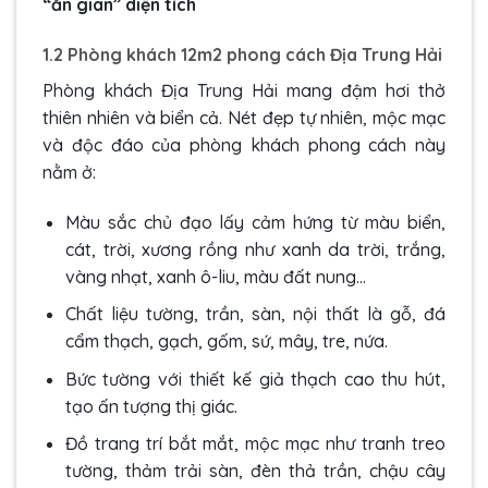
“ăn gian” diện tích
1.2 Phòng khách 12m2 phong cách Địa Trung Hải
Phòng khách Địa Trung Hải mang đậm hơi thở
thiên nhiên và biển cả. Nét đẹp tự nhiên, mộc mạc
và độc đáo của phòng khách phong cách này
nằm ở:
Màu sắc chủ đạo lấy cảm hứng từ màu biển,
cát, trời, xương rồng như xanh da trời, trắng,
vàng nhạt, xanh ô-liu, màu đất nung…
Chất liệu tường, trần, sàn, nội thất là gỗ, đá
cẩm thạch, gạch, gốm, sứ, mây, tre, nứa.
Bức tường với thiết kế giả thạch cao thu hút,
tạo ấn tượng thị giác.
Đồ trang trí bắt mắt, mộc mạc như tranh treo
tường, thảm trải sàn, đèn thả trần, chậu cây