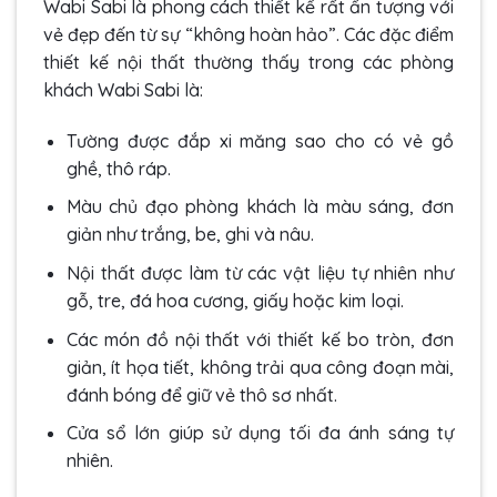
Wabi Sabi là phong cách thiết kế rất ấn tượng với
vẻ đẹp đến từ sự “không hoàn hảo”. Các đặc điểm
thiết kế nội thất thường thấy trong các phòng
khách Wabi Sabi là:
Tường được đắp xi măng sao cho có vẻ gồ
ghề, thô ráp.
Màu chủ đạo phòng khách là màu sáng, đơn
giản như trắng, be, ghi và nâu.
Nội thất được làm từ các vật liệu tự nhiên như
gỗ, tre, đá hoa cương, giấy hoặc kim loại.
Các món đồ nội thất với thiết kế bo tròn, đơn
giản, ít họa tiết, không trải qua công đoạn mài,
đánh bóng để giữ vẻ thô sơ nhất.
Cửa sổ lớn giúp sử dụng tối đa ánh sáng tự
nhiên.