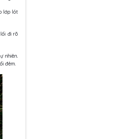
 lớp lót
ối đi rõ
ự nhiên.
ổi đêm.