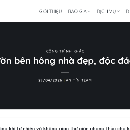
GIỚI THIỆU
BÁO GIÁ
DỊCH VỤ
D
CÔNG TRÌNH KHÁC
ờn bên hông nhà đẹp, độc đá
29/04/2026
|
AN TÍN TEAM
ông khí tự nhiên và không gian thư giãn phong thủy cho k