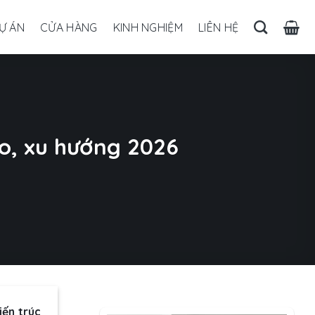
Ự ÁN
CỬA HÀNG
KINH NGHIỆM
LIÊN HỆ
o, xu hướng 2026
iến trúc