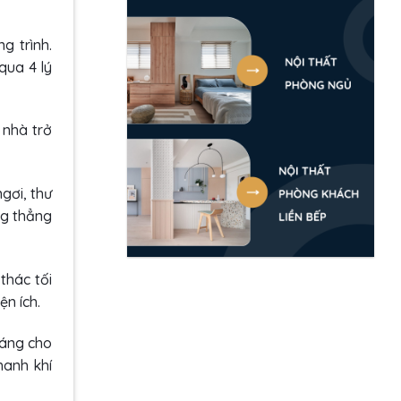
g trình.
qua 4 lý
 nhà trở
gơi, thư
ng thẳng
thác tối
ện ích.
oáng cho
hanh khí