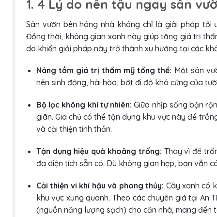
1. 4 Lý do nên tậu ngay sân vư
Sân vườn bên hông nhà không chỉ là giải pháp tối 
Đồng thời, không gian xanh này giúp tăng giá trị th
do khiến giải pháp này trở thành xu hướng tại các khô
Nâng tầm giá trị thẩm mỹ tổng thể:
Một sân vườ
nên sinh động, hài hòa, bớt đi độ khô cứng của tườ
Bộ lọc không khí tự nhiên:
Giữa nhịp sống bận rộn
giãn. Gia chủ có thể tận dụng khu vực này để trồn
và cải thiện tinh thần.
Tận dụng hiệu quả khoảng trống:
Thay vì để trố
đa diện tích sẵn có. Dù không gian hẹp, bạn vẫn có 
Cải thiện vi khí hậu và phong thủy:
Cây xanh có k
khu vực xung quanh. Theo các chuyên giá tại An T
(nguồn năng lượng sạch) cho căn nhà, mang đến tài