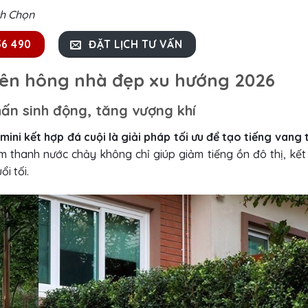
ch Chọn
56 490
ĐẶT LỊCH TƯ VẤN
 bên hông nhà đẹp xu hướng 2026
hấn sinh động, tăng vượng khí
ni kết hợp đá cuội là giải pháp tối ưu để tạo tiếng vang 
 thanh nước chảy không chỉ giúp giảm tiếng ồn đô thị, kết
i tối.