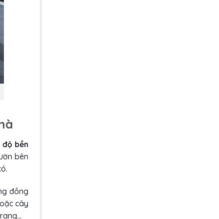
nhà
ó độ bền
vườn bên
ó.
ng đồng
hoặc cây
trang…