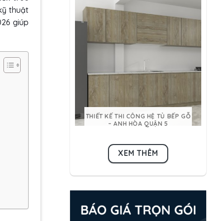
 kỹ thuật
026 giúp
THIẾT KẾ THI CÔNG HỆ TỦ BẾP GỖ
– ANH HÒA QUẬN 5
XEM THÊM