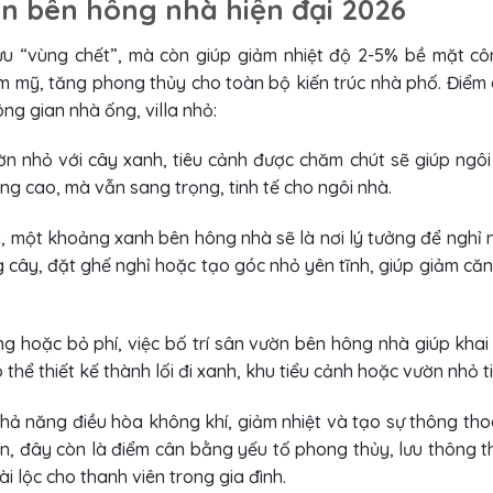
ờn bên hông nhà hiện đại 2026
ưu “vùng chết”, mà còn giúp giảm nhiệt độ 2-5% bề mặt côn
ẩm mỹ, tăng phong thủy cho toàn bộ kiến trúc nhà phố. Điểm 
ng gian nhà ống, villa nhỏ:
n nhỏ với cây xanh, tiêu cảnh được chăm chút sẽ giúp ngôi
ng cao, mà vẫn sang trọng, tinh tế cho ngôi nhà.
, một khoảng xanh bên hông nhà sẽ là nơi lý tưởng để nghỉ n
g cây, đặt ghế nghỉ hoặc tạo góc nhỏ yên tĩnh, giúp giảm că
ng hoặc bỏ phí, việc bố trí sân vườn bên hông nhà giúp khai 
thể thiết kế thành lối đi xanh, khu tiểu cảnh hoặc vườn nhỏ ti
hả năng điều hòa không khí, giảm nhiệt và tạo sự thông th
ín, đây còn là điểm cân bằng yếu tố phong thủy, lưu thông t
 lộc cho thanh viên trong gia đình.