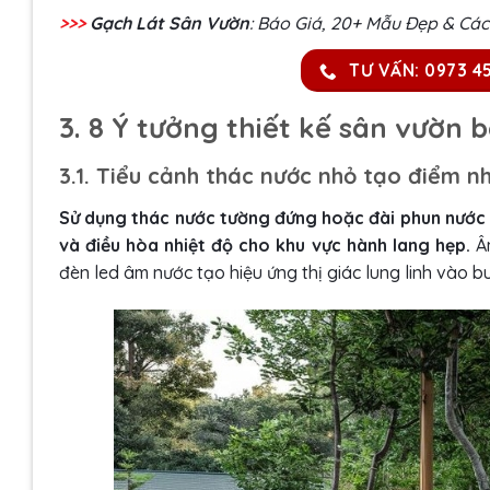
>>>
Gạch Lát Sân Vườn
: Báo Giá, 20+ Mẫu Đẹp & Cá
TƯ VẤN: 0973 4
3. 8 Ý tưởng thiết kế sân vườn
3.1. Tiểu cảnh thác nước nhỏ tạo điểm n
Sử dụng thác nước tường đứng hoặc đài phun nước mi
và điều hòa nhiệt độ cho khu vực hành lang hẹp.
Âm
đèn led âm nước tạo hiệu ứng thị giác lung linh vào buổ