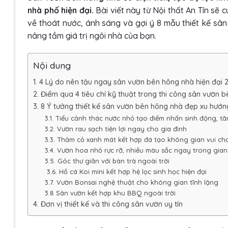
nhà phố hiện đại.
Bài viết này từ Nội thất An Tín sẽ cu
về thoát nước, ánh sáng và gợi ý 8 mẫu thiết kế sâ
nâng tầm giá trị ngôi nhà của bạn.
Nội dung
1. 4 Lý do nên tậu ngay sân vườn bên hông nhà hiện đại 
2. Điểm qua 4 tiêu chí kỹ thuật trong thi công sân vườn 
3. 8 Ý tưởng thiết kế sân vườn bên hông nhà đẹp xu hướ
3.1. Tiểu cảnh thác nước nhỏ tạo điểm nhấn sinh động, t
3.2. Vườn rau sạch tiện lợi ngay cho gia đình
3.3. Thảm cỏ xanh mát kết hợp đá tạo không gian vui chơ
3.4. Vườn hoa nhỏ rực rỡ, nhiều màu sắc ngay trong gia
3.5. Góc thư giãn với bàn trà ngoài trời
3.6. Hồ cá Koi mini kết hợp hệ lọc sinh học hiện đại
3.7. Vườn Bonsai nghệ thuật cho không gian tĩnh lặng
3.8 Sân vườn kết hợp khu BBQ ngoài trời
4. Đơn vị thiết kế và thi công sân vườn uy tín