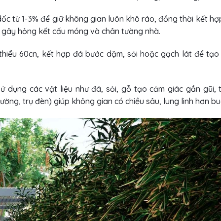
ốc từ 1-3% đ
ể giữ không gian luôn khô ráo, đồng thời kết hợp
 gây hỏng kết cấu móng và chân tường nhà.
 thiểu 60cn, kết hợp đá bước dặm, sỏi hoặc gạch lát để tạo l
sử dụng các vật liệu như đá, sỏi, gỗ tạo cảm giác gần gũi, t
tường, trụ đèn) giúp không gian có chiều sâu, lung linh hơn bu