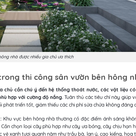
ông nhà được nhiều gia chủ ưa thích
t trong thi công sân vườn bên hông 
 chủ cần chú ý đến hệ thống thoát nước, các vật liệu c
phù hợp với cường độ nắng.
Tuân thủ các tiêu chí này giúp 
phát triển tốt, giảm thiếu các chi phí sửa chửa không đáng c
 :
Khu vực bên hông nhà thường có đặc điểm ánh sáng khô
m. Cần chọn loại cây phù hợp như cây ưa bóng, cây chịu hạn 
 vẻ xanh tươi quanh năm như trầu bà, lan ý, cao kiểng, hoa 