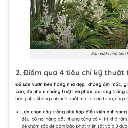
Sân vườn nhỏ bên h
2. Điểm qua 4 tiêu chí kỹ thuậ
Để sân vườn bên hông nhà đẹp, không ẩm mốc, gia
cao, đá nhám chống trượt và phân loại cây trồng 
hông nhà không chỉ mướt mắt mà còn an toàn, cây cối 
Lựa chọn cây trồng phù hợp điều kiện ánh sáng
đều, có nơi nắng gắt nhưng cũng có vị trí khá râ
dễ chăm sóc để đảm bảo phát triển tốt và giữ được