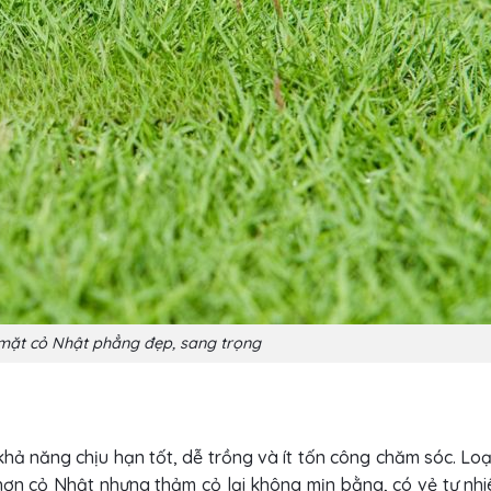
 mặt cỏ Nhật phẳng đẹp, sang trọng
khả năng chịu hạn tốt, dễ trồng và ít tốn công chăm sóc. Loạ
ơn cỏ Nhật nhưng thảm cỏ lại không mịn bằng, có vẻ tự nhi