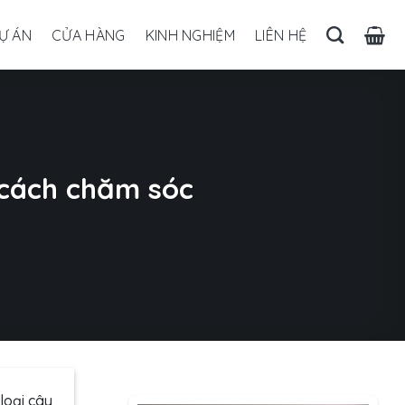
Ự ÁN
CỬA HÀNG
KINH NGHIỆM
LIÊN HỆ
à cách chăm sóc
loại cây