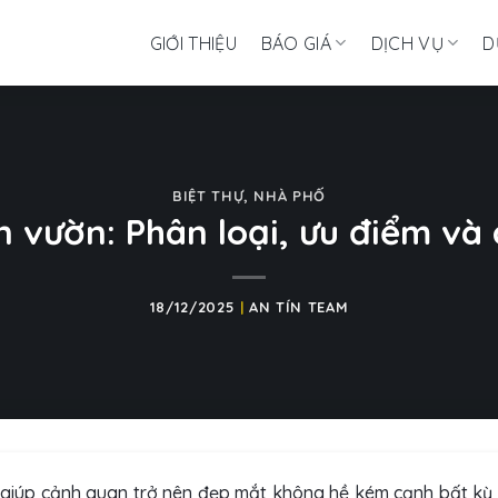
GIỚI THIỆU
BÁO GIÁ
DỊCH VỤ
D
BIỆT THỰ
,
NHÀ PHỐ
n vườn: Phân loại, ưu điểm v
18/12/2025
|
AN TÍN TEAM
 giúp cảnh quan trở nên đẹp mắt không hề kém cạnh bất kỳ 