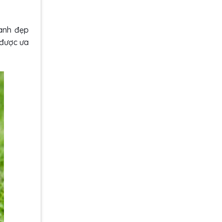
xanh đẹp
 được ưa