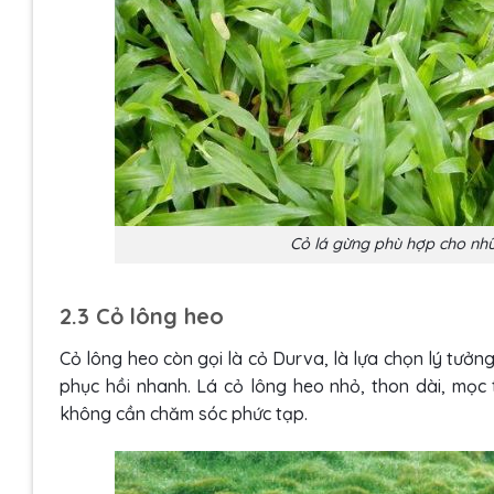
Cỏ lá gừng phù hợp cho nhữ
2.3 Cỏ lông heo
Cỏ lông heo còn gọi là cỏ Durva, là lựa chọn lý tưởn
phục hồi nhanh. Lá cỏ lông heo nhỏ, thon dài, mọc
không cần chăm sóc phức tạp.