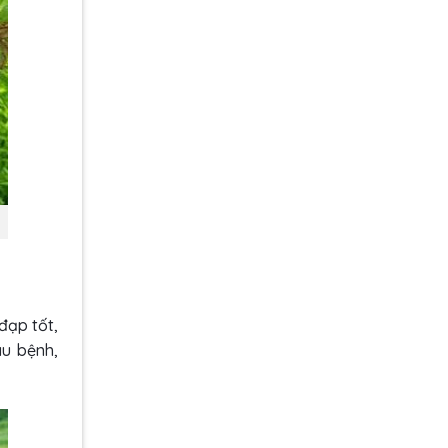
đạp tốt,
âu bệnh,