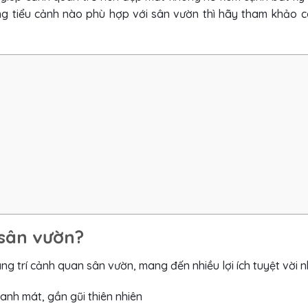
g tiểu cảnh nào phù hợp với sân vườn thì hãy tham khảo c
í sân vườn?
g trí cảnh quan sân vườn, mang đến nhiều lợi ích tuyệt vời 
anh mát, gần gũi thiên nhiên