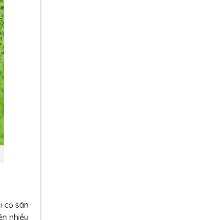
i cỏ sân
ên nhiều