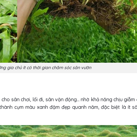
ng gia chủ ít có thời gian chăm sóc sân vườn
g cho sân chơi, lối đi, sân vận động… nhờ khả năng chịu giẫm 
 thành cụm màu xanh đậm đẹp quanh năm, đặc biệt là ít s