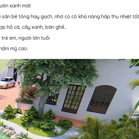
 vườn xanh mát
 sân bê tông hay gạch, nhờ cỏ có khả năng hấp thụ nhiệt tố
hợp hồ cá, cây xanh, bàn ghế…
trẻ em, người lớn tuổi
 thẩm mỹ cao.