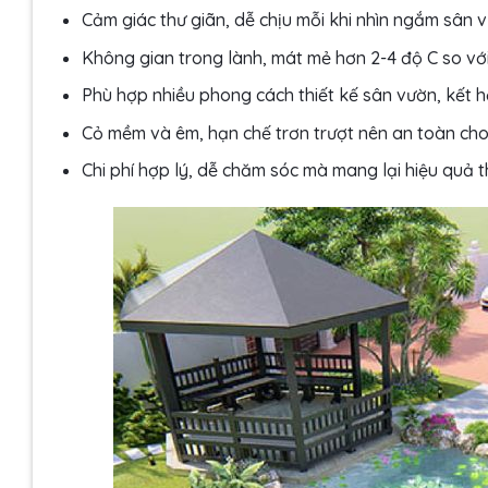
Cảm giác thư giãn, dễ chịu mỗi khi nhìn ngắm sân
Không gian trong lành, mát mẻ hơn 2-4 độ C so với
Phù hợp nhiều phong cách thiết kế sân vườn, kết 
Cỏ mềm và êm, hạn chế trơn trượt nên an toàn cho 
Chi phí hợp lý, dễ chăm sóc mà mang lại hiệu quả