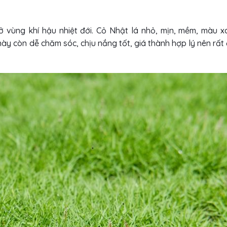
 ở vùng khí hậu nhiệt đới. Cỏ Nhật lá nhỏ, mịn, mềm, màu 
y còn dễ chăm sóc, chịu nắng tốt, giá thành hợp lý nên rất