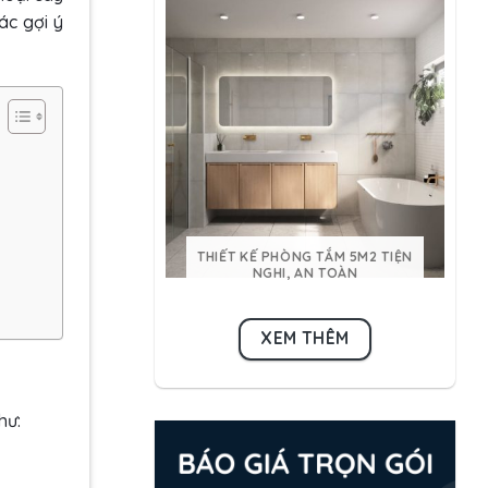
ác gợi ý
THIẾT KẾ PHÒNG TẮM 5M2 TIỆN
NGHI, AN TOÀN
XEM THÊM
như: