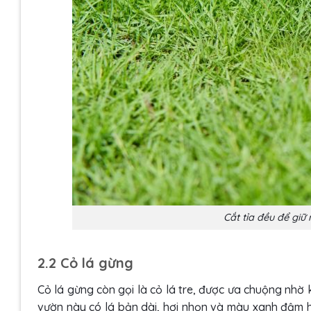
Cắt tỉa đều để giữ
2.2 Cỏ lá gừng
Cỏ lá gừng còn gọi là cỏ lá tre, được ưa chuộng nhờ 
vườn này có lá bản dài, hơi nhọn và màu xanh đậm h