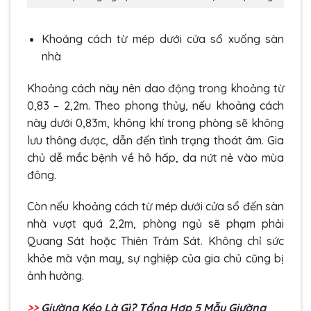
Khoảng cách từ mép dưới cửa sổ xuống sàn
nhà
Khoảng cách này nên dao động trong khoảng từ
0,83 – 2,2m. Theo phong thủy, nếu khoảng cách
này dưới 0,83m, không khí trong phòng sẽ không
lưu thông được, dẫn đến tình trạng thoát âm. Gia
chủ dễ mắc bệnh về hô hấp, da nứt nẻ vào mùa
đông.
Còn nếu khoảng cách từ mép dưới cửa sổ đến sàn
nhà vượt quá 2,2m, phòng ngủ sẽ phạm phải
Quang Sát hoặc Thiên Trảm Sát. Không chỉ sức
khỏe mà vận may, sự nghiệp của gia chủ cũng bị
ảnh hưởng.
>>
Giường Kéo Là Gì? Tổng Hợp 5 Mẫu Giường