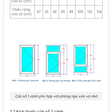
cửa sổ (cm)
Chiều rộng
47
61
66
85
89
108
125
126
cửa sổ (cm)
Cửa sổ 1 cánh phù hợp với phòng ngủ vừa và nhỏ
2.2 Kích thước cửa sổ 2 cánh