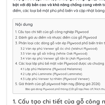
bật với độ bền cao và khả năng chống cong vênh tố
điểm, các loại bề mặt phủ phổ biến và cập nhật bảng
Nội dung
1. Cấu tạo chi tiết của gỗ công nghiệp Plywood
2. Đánh giá ưu điểm và nhược điểm của gỗ Plywood
3. Phân loại các dòng gỗ ván ép Plywood phổ biến trên t
3.2 Ván ép phủ Veneer gỗ óc chó (Walnut Plywood)
3.3 Ván ép gỗ sồi trắng (White Oak Plywood)
3.4 Ván ép phủ Veneer gỗ tần bì (Ash Plywood)
4. Các loại lớp phủ bề mặt ván Plywood được ưa chuộng
4.1 Lớp phủ Melamine (Plywood Melamine)
4.2 Lớp phủ Laminate (Plywood Laminate)
4.3 Lớp phủ Veneer tự nhiên (Plywood Veneer)
5. Giá thành của gỗ plywood hiện nay (Bảng giá 2026)
Báo giá dòng Plywood phổ thông (Cốt gỗ tạp/Keo UF/Kích 
1. Cấu tạo chi tiết của gỗ công