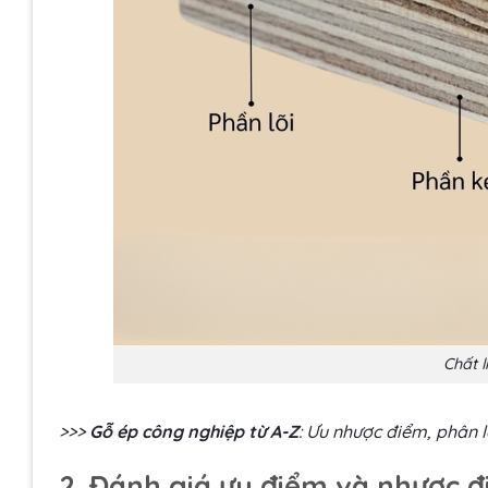
Chất l
>>>
Gỗ ép công nghiệp từ A-Z
: Ưu nhược điểm, phân l
2. Đánh giá ưu điểm và nhược 