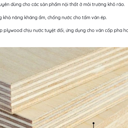
yên dùng cho các sản phẩm nội thất ở môi trường khô ráo.
 khả năng kháng ẩm, chống nước cho tấm ván ép.
p plywood chịu nước tuyệt đối, ứng dụng cho ván cốp pha h