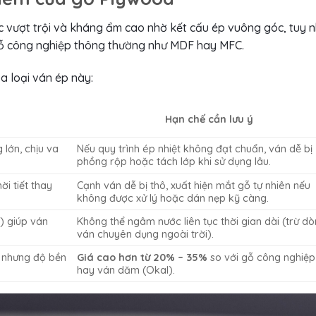
c vượt trội và kháng ẩm cao nhờ kết cấu ép vuông góc, tuy n
gỗ công nghiệp thông thường như MDF hay MFC.
a loại ván ép này:
Hạn chế cần lưu ý
 lớn, chịu va
Nếu quy trình ép nhiệt không đạt chuẩn, ván dễ bị
phồng rộp hoặc tách lớp khi sử dụng lâu.
ời tiết thay
Cạnh ván dễ bị thô, xuất hiện mắt gỗ tự nhiên nếu
không được xử lý hoặc dán nẹp kỹ càng.
) giúp ván
Không thể ngâm nước liên tục thời gian dài (trừ d
ván chuyên dụng ngoài trời).
n nhưng độ bền
Giá cao hơn từ 20% – 35%
so với gỗ công nghiệ
hay ván dăm (Okal).