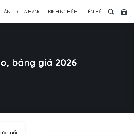
Ự ÁN
CỬA HÀNG
KINH NGHIỆM
LIÊN HỆ
ạo, bảng giá 2026
góc, nổi