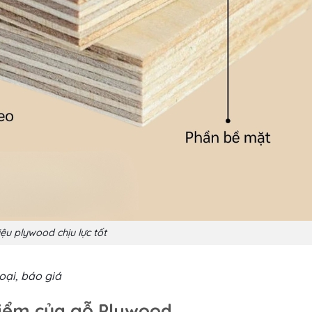
iệu plywood chịu lực tốt
oại, báo giá
điểm của gỗ Plywood