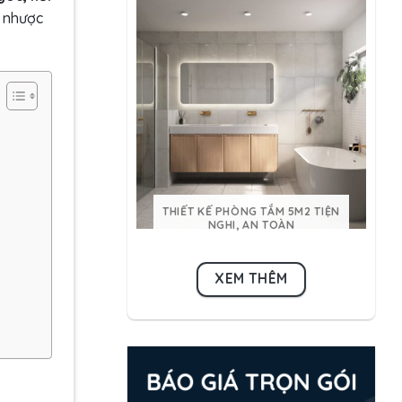
u nhược
THIẾT KẾ PHÒNG TẮM 5M2 TIỆN
NGHI, AN TOÀN
XEM THÊM