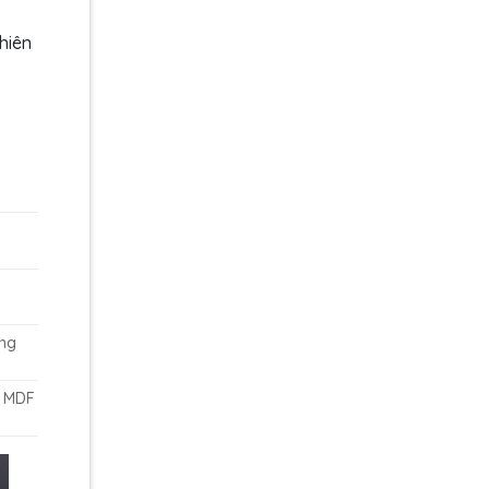
hiên
òng
p MDF