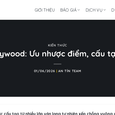
GIỚI THIỆU
BÁO GIÁ
DỊCH VỤ
D
KIẾN THỨC
lywood: Ưu nhược điểm, cấu t
01/06/2026
|
AN TÍN TEAM
c cấu tạo từ nhiều lớp ván lạng tự nhiên xếp chồng vuông 