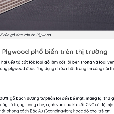
hế của gỗ dán ván ép Plywood
p Plywood phổ biến trên thị trường
i yếu tố cốt lõi: loại gỗ làm cốt lõi bên trong và loại ve
dòng plywood được ứng dụng nhiều nhất trong thi công nội t
00% gỗ bạch dương từ phần lõi đến bề mặt, mang lại thớ 
này có trọng lượng nhẹ, cạnh ván sau khi cắt CNC có độ mịn
hất phong cách Bắc Âu (Scandinavian) hoặc đồ chơi trẻ em.