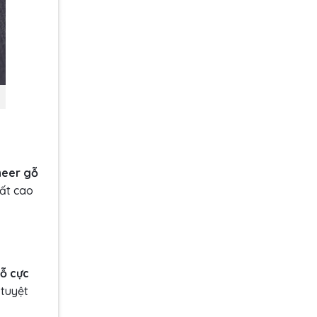
neer gỗ
hất cao
gỗ cực
 tuyệt