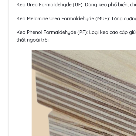
Keo Urea Formaldehyde (UF): Dòng keo phổ biến, chu
Keo Melamine Urea Formaldehyde (MUF): Tăng cường
Keo Phenol Formaldehyde (PF): Loại keo cao cấp giú
thất ngoài trời.