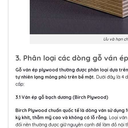
Ưu và hạn c
3. Phân loại các dòng gỗ ván é
Gỗ ván ép plywood thường được phân loại dựa trên ha
tự nhiên lạng mỏng phủ trên bề mặt.
Dưới đây là 4 
cấp:
3.1 Ván ép gỗ bạch dương (Birch Plywood)
Birch Plywood chuẩn quốc tế là dòng ván sử dụng 1
kỳ khít, thẫm mỹ cao và không có lỗ rỗng.
Loại ván 
đối nên thường được giữ nguyên cạnh để làm đồ nội t