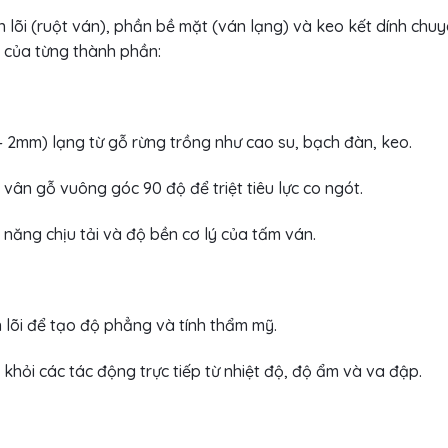
 lõi (ruột ván), phần bề mặt (ván lạng) và keo kết dính chu
ật của từng thành phần:
 2mm) lạng từ gỗ rừng trồng như cao su, bạch đàn, keo.
ân gỗ vuông góc 90 độ để triệt tiêu lực co ngót.
 năng chịu tải và độ bền cơ lý của tấm ván.
 lõi để tạo độ phẳng và tính thẩm mỹ.
hỏi các tác động trực tiếp từ nhiệt độ, độ ẩm và va đập.