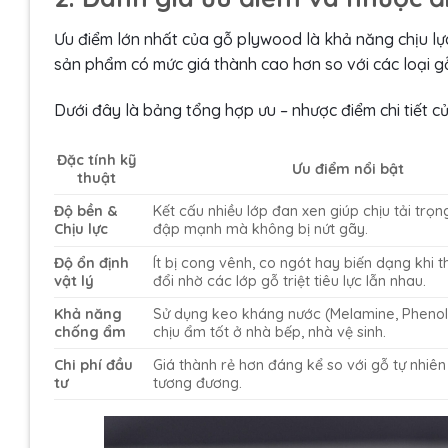
Ưu điểm lớn nhất của gỗ plywood là khả năng chịu lự
sản phẩm có mức giá thành cao hơn so với các loại 
Dưới đây là bảng tổng hợp ưu – nhược điểm chi tiết củ
Đặc tính kỹ
Ưu điểm nổi bật
thuật
Độ bền &
Kết cấu nhiều lớp đan xen giúp chịu tải trọng
Chịu lực
đập mạnh mà không bị nứt gãy.
Độ ổn định
Ít bị cong vênh, co ngót hay biến dạng khi th
vật lý
đổi nhờ các lớp gỗ triệt tiêu lực lẫn nhau.
Khả năng
Sử dụng keo kháng nước (Melamine, Phenol
chống ẩm
chịu ẩm tốt ở nhà bếp, nhà vệ sinh.
Chi phí đầu
Giá thành rẻ hơn đáng kể so với gỗ tự nhiê
tư
tương đương.