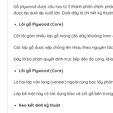
Gỗ plywood được cấu tạo từ 3 thành phần chính: phần
được ép dưới áp suất lớn. Dưới đây là chi tiết kỹ thu
Lõi gỗ Plywood (Core)
Cốt lõi gồm nhiều lớp gỗ mỏng (độ dày khoảng 1mm –
Các lớp gỗ được xếp chồng lên nhau theo nguyên tắc v
Đây là bộ phận quyết định trực tiếp đến độ cứng, khả
Lõi gỗ Plywood (Core)
Là hai lớp ván lạng (veneer) ngoài cùng bọc lấy phần
Lớp bề mặt này có tác dụng bảo vệ cốt gỗ bên trong k
Keo kết dính kỹ thuật