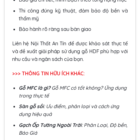
Thi công đúng kỹ thuật, đảm bảo độ bền và
thẩm mỹ
Bảo hành rõ ràng sau bàn giao
Liên hệ Nội Thất An Tín để được khảo sát thực tế
và đề xuất giải pháp sử dụng gỗ HDF phù hợp với
nhu cầu và ngân sách của bạn.
>>> THÔNG TIN HỮU ÍCH KHÁC:
Gỗ MFC là gì?
Gỗ MFC có tốt không? Ứng dụng
trong thực tế
Sàn gỗ sồi
: Ưu điểm, phân loại và cách ứng
dụng hiệu quả
Gạch Ốp Tường Ngoài Trời
: Phân Loại, Độ bền,
Báo Giá