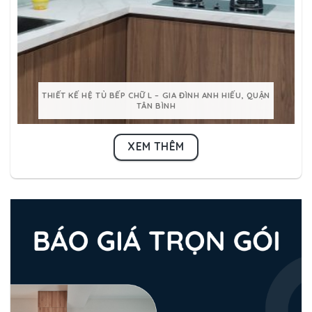
THIẾT KẾ HỆ TỦ BẾP CHỮ L – GIA ĐÌNH ANH HIẾU, QUẬN
TÂN BÌNH
XEM THÊM