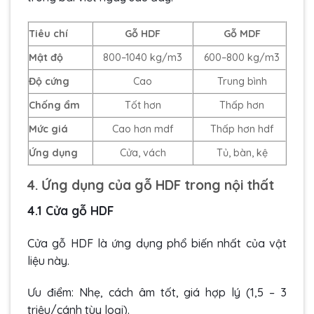
Tiêu chí
Gỗ HDF
Gỗ MDF
Mật độ
800–1040 kg/m3
600–800 kg/m3
Độ cứng
Cao
Trung bình
Chống ẩm
Tốt hơn
Thấp hơn
Mức giá
Cao hơn mdf
Thấp hơn hdf
Ứng dụng
Cửa, vách
Tủ, bàn, kệ
4. Ứng dụng của gỗ HDF trong nội thất
4.1 Cửa gỗ HDF
Cửa gỗ HDF là ứng dụng phổ biến nhất của vật
liệu này.
Ưu điểm: Nhẹ, cách âm tốt, giá hợp lý (1,5 – 3
triệu/cánh tùy loại).