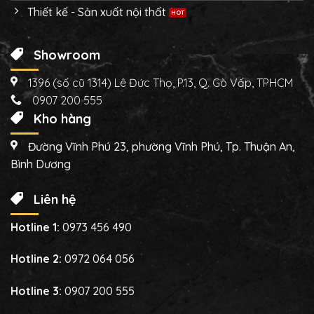
Thiết kế - Sản xuất nội thất
Showroom
1396 (số cũ 1314) Lê Đức Thọ, P.13, Q. Gò Vấp, TPHCM
0907 200 555
Kho hàng
Đường Vĩnh Phú 23, phường Vĩnh Phú, Tp. Thuận An,
Bình Dương
Liên hệ
Hotline 1:
0973 456 490
Hotline 2:
0972 064 056
Hotline 3:
0907 200 555