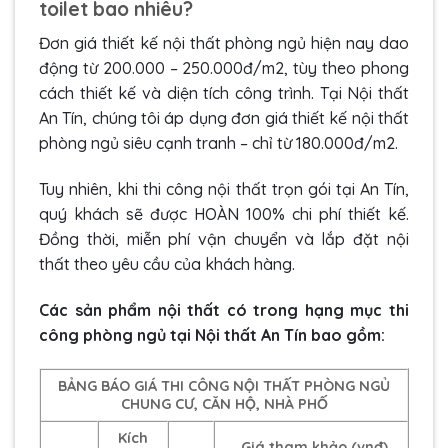
toilet bao nhiêu?
Đơn giá thiết kế nội thất phòng ngủ hiện nay dao
động từ 200.000 – 250.000đ/m2, tùy theo phong
cách thiết kế và diện tích công trình. Tại Nội thất
An Tín, chúng tôi áp dụng đơn giá thiết kế nội thất
phòng ngủ siêu cạnh tranh – chỉ từ 180.000đ/m2.
Tuy nhiên, khi thi công nội thất trọn gói tại An Tín,
quý khách sẽ được HOÀN 100% chi phí thiết kế.
Đồng thời, miễn phí vận chuyển và lắp đặt nội
thất theo yêu cầu của khách hàng.
Các sản phẩm nội thất có trong hạng mục thi
công phòng ngủ tại Nội thất An Tín bao gồm:
BẢNG BÁO GIÁ THI CÔNG NỘI THẤT PHÒNG NGỦ
CHUNG CƯ, CĂN HỘ, NHÀ PHỐ
Kích
Giá tham khảo (vnđ)