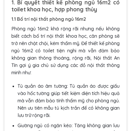
1. Bí quyết thiết kế phòng ngủ 16m2 có
toilet khoa học, hợp phong thủy
1.1 Bố trí nội thất phòng ngủ 16m2
Phòng ngủ 16m2 khá rộng rãi nhưng nếu không
biết cách bố trí nội thất khoa học, căn phòng sẽ
trở nên chật chội, kém thẩm mỹ. Để thiết kế phòng
ngủ 16m2 có toilet tiện nghi mà vẫn đảm bảo
không gian thông thoáng, rộng rãi, Nội thất An
Tín gợi ý gia chủ sử dụng các đồ nội thất thông
minh như:
Tủ quần áo âm tường
: Tủ quần áo được giấu
vào hốc tường giúp tiết kiệm diện tích hiệu quả
mà vẫn đảm bảo tính thẩm mỹ cho phòng ngủ.
Nên ưu tiên mẫu
tủ kịch trần
để có không gian
lưu trữ rộng rãi.
Giường ngủ có ngăn kéo
: Tăng không gian lưu