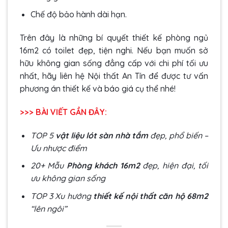
Chế độ bảo hành dài hạn.
Trên đây là những bí quyết thiết kế phòng ngủ
16m2 có toilet đẹp, tiện nghi. Nếu bạn muốn sở
hữu không gian sống đẳng cấp với chi phí tối ưu
nhất, hãy liên hệ Nội thất An Tín để được tư vấn
phương án thiết kế và báo giá cụ thể nhé!
>>> BÀI VIẾT GẦN ĐÂY:
TOP 5
vật liệu lót sàn nhà tắm
đẹp, phổ biến –
Ưu nhược điểm
20+ Mẫu
Phòng khách 16m2
đẹp, hiện đại, tối
ưu không gian sống
TOP 3 Xu hướng
thiết kế nội thất căn hộ 68m2
“lên ngôi”