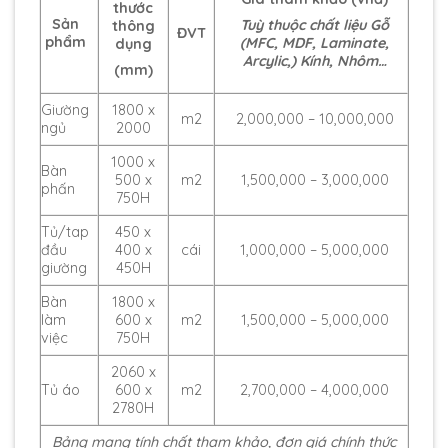
thước
Sản
Tuỳ thuộc chất liệu Gỗ
thông
ĐVT
phẩm
(MFC, MDF, Laminate,
dụng
Arcylic,) Kính, Nhôm…
(mm)
Giường
1800 x
m2
2,000,000 – 10,000,000
ngủ
2000
1000 x
Bàn
500 x
m2
1,500,000 – 3,000,000
phấn
750H
Tủ/tap
450 x
đầu
400 x
cái
1,000,000 – 5,000,000
giường
450H
Bàn
1800 x
làm
600 x
m2
1,500,000 – 5,000,000
việc
750H
2060 x
Tủ áo
600 x
m2
2,700,000 – 4,000,000
2780H
Bảng mang tính chất tham khảo, đơn giá chính thức