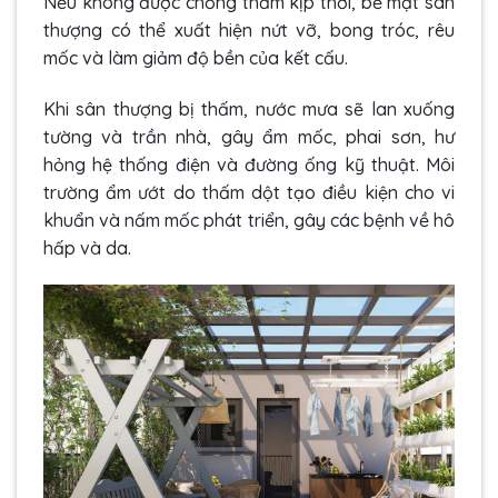
Nếu không được chống thấm kịp thời, bề mặt sân
thượng có thể xuất hiện nứt vỡ, bong tróc, rêu
mốc và làm giảm độ bền của kết cấu.
Khi sân thượng bị thấm, nước mưa sẽ lan xuống
tường và trần nhà, gây ẩm mốc, phai sơn, hư
hỏng hệ thống điện và đường ống kỹ thuật. Môi
trường ẩm ướt do thấm dột tạo điều kiện cho vi
khuẩn và nấm mốc phát triển, gây các bệnh về hô
hấp và da.