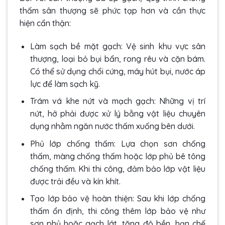
thấm sân thượng sẽ phức tạp hơn và cần thực
hiện cẩn thận:
Làm sạch bề mặt gạch: Vệ sinh khu vực sân
thượng, loại bỏ bụi bẩn, rong rêu và cặn bám.
Có thể sử dụng chổi cứng, máy hút bụi, nước áp
lực để làm sạch kỹ.
Trám vá khe nứt và mạch gạch: Những vị trí
nứt, hở phải được xử lý bằng vật liệu chuyên
dụng nhằm ngăn nước thấm xuống bên dưới.
Phủ lớp chống thấm: Lựa chọn sơn chống
thấm, màng chống thấm hoặc lớp phủ bê tông
chống thấm. Khi thi công, đảm bảo lớp vật liệu
được trải đều và kín khít.
Tạo lớp bảo vệ hoàn thiện: Sau khi lớp chống
thấm ổn định, thi công thêm lớp bảo vệ như
sơn phủ hoặc gạch lát, tăng độ bền, hạn chế