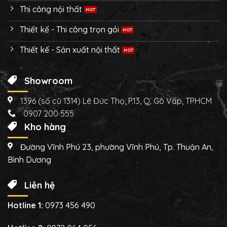
Thi công nội thất
Thiết kế - Thi công trọn gói
Thiết kế - Sản xuất nội thất
Showroom
1396 (số cũ 1314) Lê Đức Thọ, P.13, Q. Gò Vấp, TPHCM
0907 200 555
Kho hàng
Đường Vĩnh Phú 23, phường Vĩnh Phú, Tp. Thuận An,
Bình Dương
Liên hệ
Hotline 1:
0973 456 490