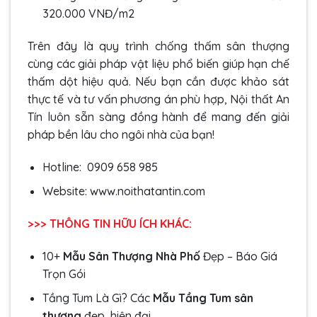
320.000 VNĐ/m2
Trên đây là quy trình chống thấm sân thượng
cùng các giải pháp vật liệu phổ biến giúp hạn chế
thấm dột hiệu quả. Nếu bạn cần được khảo sát
thực tế và tư vấn phương án phù hợp, Nội thất An
Tín luôn sẵn sàng đồng hành để mang đến giải
pháp bền lâu cho ngôi nhà của bạn!
Hotline: 0909 658 985
Website: www.noithatantin.com
>>> THÔNG TIN HỮU ÍCH KHÁC:
10+
Mẫu Sân Thượng Nhà Phố
Đẹp – Báo Giá
Trọn Gói
Tầng Tum Là Gì? Các
Mẫu Tầng Tum sân
thượng
đẹp, hiện đại