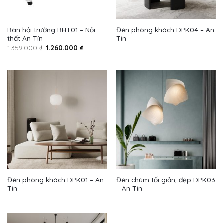
Bàn hội trường BHT01 – Nội
Đèn phòng khách DPK04 – An
thất An Tín
Tín
Giá
Giá
1.359.000
₫
1.260.000
₫
gốc
hiện
là:
tại
1.359.000 ₫.
là:
1.260.000 ₫.
Đèn phòng khách DPK01 – An
Đèn chùm tối giản, đẹp DPK03
Tín
– An Tín