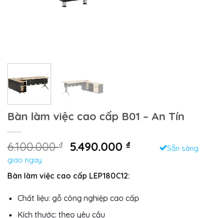
Bàn làm việc cao cấp B01 – An Tín
Giá
Giá
6.100.000
₫
5.490.000
₫
Sẵn sàng
gốc
hiện
giao ngay
là:
tại
Bàn làm việc cao cấp LEP180C12:
6.100.000 ₫.
là:
5.490.000 ₫.
Chất liệu: gỗ công nghiệp cao cấp
Kích thước: theo yêu cầu