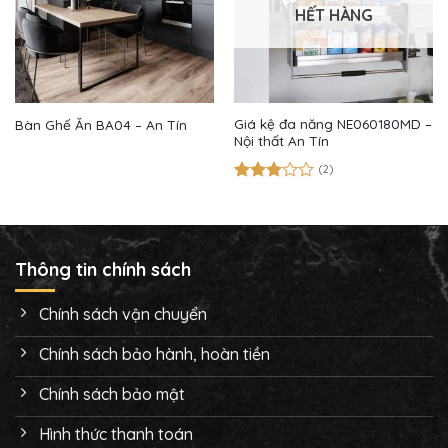
HẾT HÀNG
Giá kệ đa năng NE060180MD –
Bàn Ghế Ăn BA04 – An Tín
Nội thất An Tín
(2)
Được
xếp
hạng
3.00
5
sao
Thông tin chính sách
Chính sách vận chuyển
Chính sách bảo hành, hoàn tiền
Chính sách bảo mật
Hình thức thanh toán